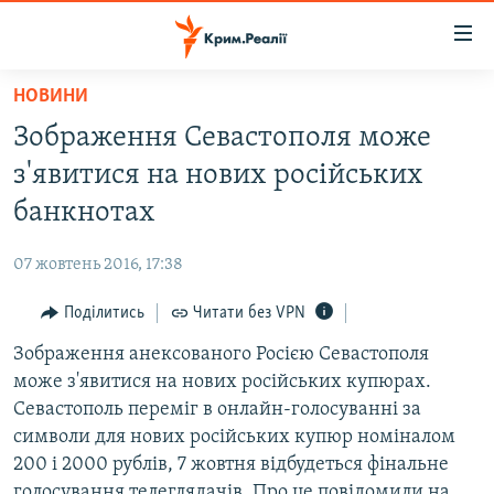
Доступність
посилання
Перейти
НОВИНИ
до
НОВИНИ
Зображення Севастополя може
основного
ВОДА.КРИМ
матеріалу
з'явитися на нових російських
ВІДЕО ТА ФОТО
Перейти
банкнотах
до
ПОЛІТИКА
основної
07 жовтень 2016, 17:38
БЛОГИ
навігації
Перейти
Поділитись
Читати без VPN
ПОГЛЯД
до
Зображення анексованого Росією Севастополя
ІНТЕРВ'Ю
пошуку
може з'явитися на нових російських купюрах.
ВСЕ ЗА ДЕНЬ
Севастополь переміг в онлайн-голосуванні за
СПЕЦПРОЕКТИ
символи для нових російських купюр номіналом
200 і 2000 рублів, 7 жовтня відбудеться фінальне
ЯК ОБІЙТИ БЛОКУВАННЯ
ДЕПОРТАЦІЯ
голосування телеглядачів. Про це повідомили на