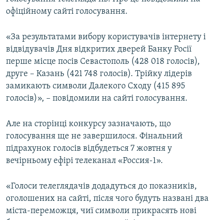
ВІДЕОУРОКИ «ELIFBE»
офіційному сайті голосування.
Русский
СВІДЧЕННЯ ОКУПАЦІЇ
Qırımtatar
«За результатами вибору користувачів інтернету і
УКРАЇНСЬКА ПРОБЛЕМА КРИМУ
відвідувачів Дня відкритих дверей Банку Росії
перше місце посів Севастополь (428 018 голосів),
ДОЛУЧАЙСЯ!
ІНФОГРАФІКА
друге – Казань (421 748 голосів). Трійку лідерів
замикають символи Далекого Сходу (415 895
голосів)», – повідомили на сайті голосування.
Усі сайти RFE/RL
Але на сторінці конкурсу зазначають, що
голосування ще не завершилося. Фінальний
підрахунок голосів відбудеться 7 жовтня у
вечірньому ефірі телеканал «Россия-1».
«Голоси телеглядачів додадуться до показників,
оголошених на сайті, після чого будуть названі два
міста-переможця, чиї символи прикрасять нові