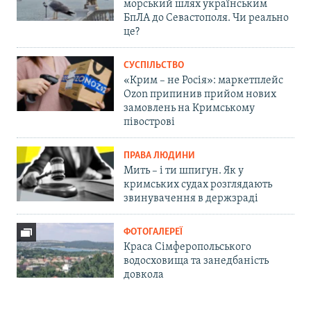
морський шлях українським
БпЛА до Севастополя. Чи реально
це?
СУСПІЛЬСТВО
«Крим – не Росія»: маркетплейс
Ozon припинив прийом нових
замовлень на Кримському
півострові
ПРАВА ЛЮДИНИ
Мить – і ти шпигун. Як у
кримських судах розглядають
звинувачення в держзраді
ФОТОГАЛЕРЕЇ
Краса Сімферопольського
водосховища та занедбаність
довкола