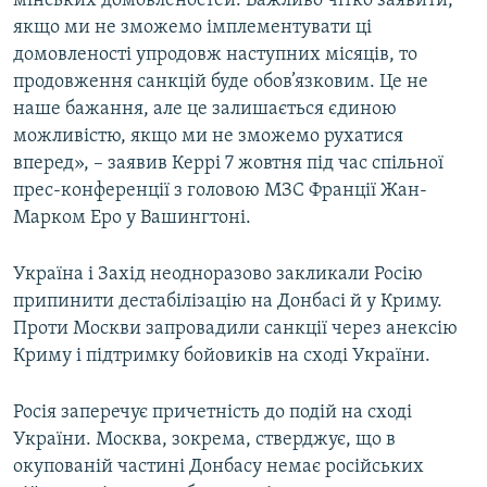
мінських домовленостей. Важливо чітко заявити,
ВІДЕОУРОКИ «ELIFBE»
якщо ми не зможемо імплементувати ці
Русский
домовленості упродовж наступних місяців, то
СВІДЧЕННЯ ОКУПАЦІЇ
Qırımtatar
продовження санкцій буде обов’язковим. Це не
УКРАЇНСЬКА ПРОБЛЕМА КРИМУ
наше бажання, але це залишається єдиною
можливістю, якщо ми не зможемо рухатися
ДОЛУЧАЙСЯ!
ІНФОГРАФІКА
вперед», – заявив Керрі 7 жовтня під час спільної
прес-конференції з головою МЗС Франції Жан-
Марком Еро у Вашингтоні.
Усі сайти RFE/RL
Україна і Захід неодноразово закликали Росію
припинити дестабілізацію на Донбасі й у Криму.
Проти Москви запровадили санкції через анексію
Криму і підтримку бойовиків на сході України.
Росія заперечує причетність до подій на сході
України. Москва, зокрема, стверджує, що в
окупованій частині Донбасу немає російських