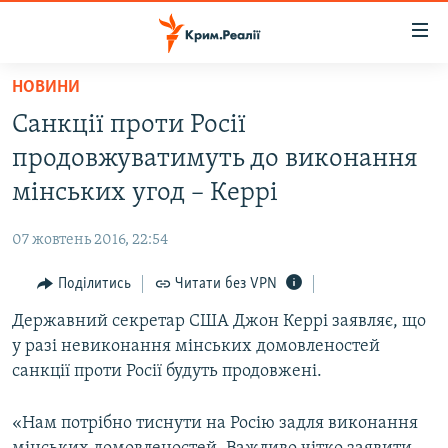
Доступність
посилання
Перейти
НОВИНИ
до
НОВИНИ
Санкції проти Росії
основного
ВОДА.КРИМ
матеріалу
продовжуватимуть до виконання
ВІДЕО ТА ФОТО
Перейти
мінських угод – Керрі
до
ПОЛІТИКА
основної
07 жовтень 2016, 22:54
БЛОГИ
навігації
Перейти
Поділитись
Читати без VPN
ПОГЛЯД
до
Державний секретар США Джон Керрі заявляє, що
ІНТЕРВ'Ю
пошуку
у разі невиконання мінських домовленостей
ВСЕ ЗА ДЕНЬ
санкції проти Росії будуть продовжені.
СПЕЦПРОЕКТИ
«Нам потрібно тиснути на Росію задля виконання
ЯК ОБІЙТИ БЛОКУВАННЯ
ДЕПОРТАЦІЯ