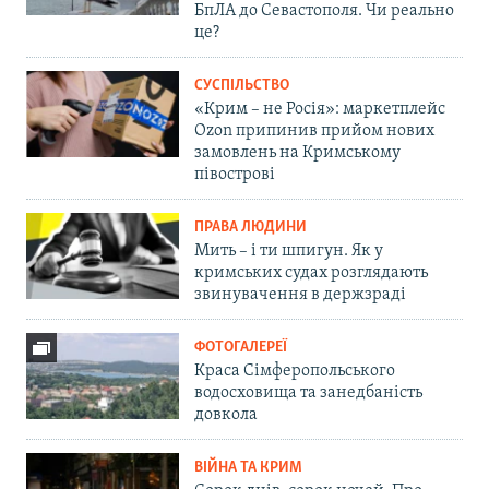
БпЛА до Севастополя. Чи реально
це?
СУСПІЛЬСТВО
«Крим – не Росія»: маркетплейс
Ozon припинив прийом нових
замовлень на Кримському
півострові
ПРАВА ЛЮДИНИ
Мить – і ти шпигун. Як у
кримських судах розглядають
звинувачення в держзраді
ФОТОГАЛЕРЕЇ
Краса Сімферопольського
водосховища та занедбаність
довкола
ВІЙНА ТА КРИМ