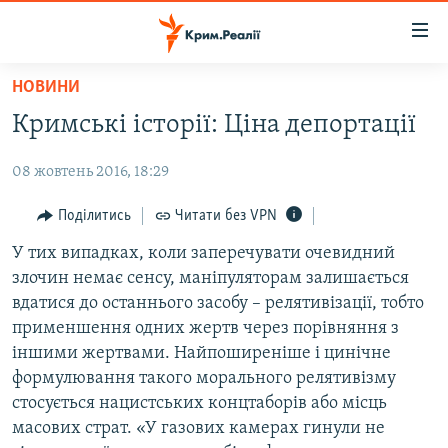
Доступність
посилання
Перейти
НОВИНИ
до
НОВИНИ
Кримські історії: Ціна депортації
основного
ВОДА.КРИМ
матеріалу
08 жовтень 2016, 18:29
ВІДЕО ТА ФОТО
Перейти
до
ПОЛІТИКА
Поділитись
Читати без VPN
основної
БЛОГИ
У тих випадках, коли заперечувати очевидний
навігації
злочин немає сенсу, маніпуляторам залишається
Перейти
ПОГЛЯД
вдатися до останнього засобу – релятивізації, тобто
до
ІНТЕРВ'Ю
применшення одних жертв через порівняння з
пошуку
іншими жертвами. Найпоширеніше і цинічне
ВСЕ ЗА ДЕНЬ
формулювання такого морального релятивізму
СПЕЦПРОЕКТИ
стосується нацистських концтаборів або місць
масових страт. «У газових камерах гинули не
ЯК ОБІЙТИ БЛОКУВАННЯ
ДЕПОРТАЦІЯ