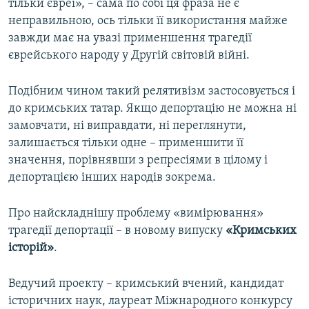
тільки євреї», – сама по собі ця фраза не є
ВІДЕОУРОКИ «ELIFBE»
неправильною, ось тільки її використання майже
Русский
завжди має на увазі применшення трагедії
СВІДЧЕННЯ ОКУПАЦІЇ
Qırımtatar
єврейського народу у Другій світовій війні.
УКРАЇНСЬКА ПРОБЛЕМА КРИМУ
ДОЛУЧАЙСЯ!
ІНФОГРАФІКА
Подібним чином такий релятивізм застосовується і
до кримських татар. Якщо депортацію не можна ні
замовчати, ні виправдати, ні переглянути,
залишається тільки одне – применшити її
Усі сайти RFE/RL
значення, порівнявши з репресіями в цілому і
депортацією інших народів зокрема.
Про найскладнішу проблему «вимірювання»
трагедії депортації – в новому випуску
«Кримських
історій»
.
Ведучий проекту – кримський вчений, кандидат
історичних наук, лауреат Міжнародного конкурсу