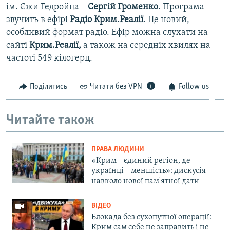
ім. Єжи Гедройца –
Сергій Громенко
. Програма
звучить в ефірі
Радіо Крим.Реалії
. Це новий,
особливий формат радіо. Ефір можна слухати на
сайті
Крим.Реалії,
а також на середніх хвилях на
частоті 549 кілогерц.
Поділитись
Читати без VPN
Follow us
Читайте також
ПРАВА ЛЮДИНИ
«Крим – єдиний регіон, де
українці – меншість»: дискусія
навколо нової пам'ятної дати
ВІДЕО
Блокада без сухопутної операції:
Крим сам себе не заправить і не