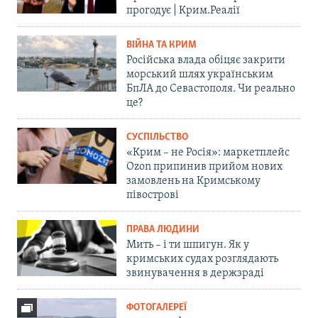
прогодує | Крим.Реалії
ВІЙНА ТА КРИМ
Російська влада обіцяє закрити
морський шлях українським
БпЛА до Севастополя. Чи реально
це?
СУСПІЛЬСТВО
«Крим – не Росія»: маркетплейс
Ozon припинив прийом нових
замовлень на Кримському
півострові
ПРАВА ЛЮДИНИ
Мить – і ти шпигун. Як у
кримських судах розглядають
звинувачення в держзраді
ФОТОГАЛЕРЕЇ