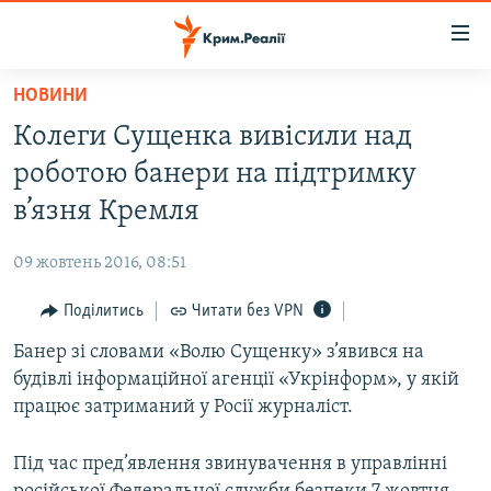
Доступність
посилання
Перейти
НОВИНИ
до
НОВИНИ
Колеги Сущенка вивісили над
основного
ВОДА.КРИМ
матеріалу
роботою банери на підтримку
ВІДЕО ТА ФОТО
Перейти
в’язня Кремля
до
ПОЛІТИКА
основної
09 жовтень 2016, 08:51
БЛОГИ
навігації
Перейти
Поділитись
Читати без VPN
ПОГЛЯД
до
Банер зі словами «Волю Сущенку» з’явився на
ІНТЕРВ'Ю
пошуку
будівлі інформаційної агенції «Укрінформ», у якій
ВСЕ ЗА ДЕНЬ
працює затриманий у Росії журналіст.
СПЕЦПРОЕКТИ
Під час пред’явлення звинувачення в управлінні
ЯК ОБІЙТИ БЛОКУВАННЯ
ДЕПОРТАЦІЯ