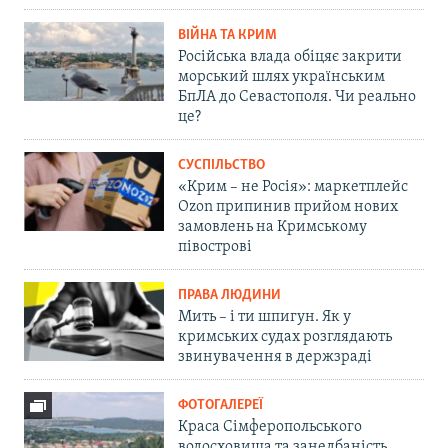
ВІЙНА ТА КРИМ
Російська влада обіцяє закрити
морський шлях українським
БпЛА до Севастополя. Чи реально
це?
СУСПІЛЬСТВО
«Крим – не Росія»: маркетплейс
Ozon припинив прийом нових
замовлень на Кримському
півострові
ПРАВА ЛЮДИНИ
Мить – і ти шпигун. Як у
кримських судах розглядають
звинувачення в держзраді
ФОТОГАЛЕРЕЇ
Краса Сімферопольського
водосховища та занедбаність