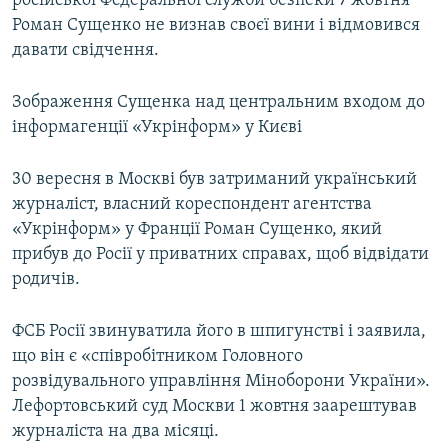
російської Федеральної служби безпеки 7 жовтня
ВІДЕОУРОКИ «ELIFBE»
Роман Сущенко не визнав своєї вини і відмовився
Русский
давати свідчення.
СВІДЧЕННЯ ОКУПАЦІЇ
Qırımtatar
УКРАЇНСЬКА ПРОБЛЕМА КРИМУ
Зображення Сущенка над центральним входом до
ДОЛУЧАЙСЯ!
інформагенції «Укрінформ» у Києві
ІНФОГРАФІКА
30 вересня в Москві був затриманий український
журналіст, власний кореспондент агентства
Усі сайти RFE/RL
«Укрінформ» у Франції Роман Сущенко, який
прибув до Росії у приватних справах, щоб відвідати
родичів.
ФСБ Росії звинуватила його в шпигунстві і заявила,
що він є «співробітником Головного
розвідувального управління Міноборони України».
Лефортовський суд Москви 1 жовтня заарештував
журналіста на два місяці.