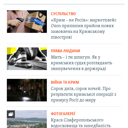
СУСПІЛЬСТВО
«Крим – не Росія»: маркетплейс
Ozon припинив прийом нових
замовлень на Кримському
півострові
ПРАВА ЛЮДИНИ
Мить – і ти шпигун. Як у
кримських судах розглядають
звинувачення в держзраді
ВІЙНА ТА КРИМ
Сорок днів, сорок ночей. Про
результати кримської операції з
примусу Росії до миру
ФОТОГАЛЕРЕЇ
Краса Сімферопольського
водосховища та занедбаність