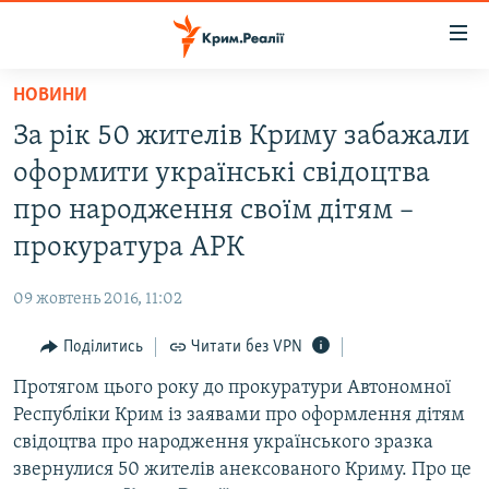
Доступність
посилання
Перейти
НОВИНИ
до
НОВИНИ
За рік 50 жителів Криму забажали
основного
ВОДА.КРИМ
матеріалу
оформити українські свідоцтва
ВІДЕО ТА ФОТО
Перейти
про народження своїм дітям –
до
ПОЛІТИКА
прокуратура АРК
основної
БЛОГИ
навігації
09 жовтень 2016, 11:02
Перейти
ПОГЛЯД
до
Поділитись
Читати без VPN
ІНТЕРВ'Ю
пошуку
Протягом цього року до прокуратури Автономної
ВСЕ ЗА ДЕНЬ
Республіки Крим із заявами про оформлення дітям
СПЕЦПРОЕКТИ
свідоцтва про народження українського зразка
звернулися 50 жителів анексованого Криму. Про це
ЯК ОБІЙТИ БЛОКУВАННЯ
ДЕПОРТАЦІЯ