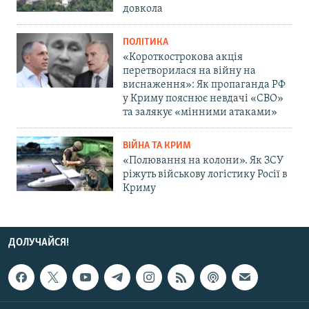
довкола
ПОЛІТИКА
«Короткострокова акція
перетворилася на війну на
виснаження»: Як пропаганда РФ
у Криму пояснює невдачі «СВО»
та залякує «мінними атаками»
ВІЙНА ТА КРИМ
«Полювання на колони». Як ЗСУ
ріжуть військову логістику Росії в
Криму
ДОЛУЧАЙСЯ!