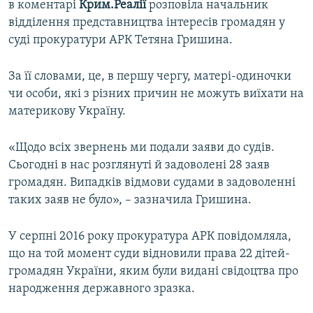
в коментарі
Крим.Реалії
розповіла начальник
ВІДЕОУРОКИ «ELIFBE»
відділення представництва інтересів громадян у
Русский
СВІДЧЕННЯ ОКУПАЦІЇ
суді прокуратури АРК Тетяна Гришина.
Qırımtatar
УКРАЇНСЬКА ПРОБЛЕМА КРИМУ
За її словами, це, в першу чергу, матері-одиночки
ДОЛУЧАЙСЯ!
ІНФОГРАФІКА
чи особи, які з різних причин не можуть виїхати на
материкову Україну.
«Щодо всіх звернень ми подали заяви до судів.
Усі сайти RFE/RL
Сьогодні в нас розглянуті й задоволені 28 заяв
громадян. Випадків відмови судами в задоволенні
таких заяв не було», – зазначила Гришина.
У серпні 2016 року прокуратура АРК повідомляла,
що на той момент суди відновили права 22 дітей-
громадян України, яким були видані свідоцтва про
народження державного зразка.