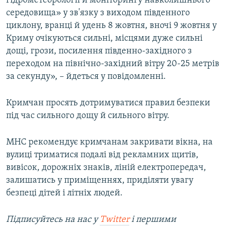
гідрометеорології й моніторингу навколишнього
ВІДЕОУРОКИ «ELIFBE»
середовища» у зв'язку з виходом південного
Русский
циклону, вранці й удень 8 жовтня, вночі 9 жовтня у
СВІДЧЕННЯ ОКУПАЦІЇ
Qırımtatar
Криму очікуються сильні, місцями дуже сильні
УКРАЇНСЬКА ПРОБЛЕМА КРИМУ
дощі, грози, посилення південно-західного з
переходом на північно-західний вітру 20-25 метрів
ДОЛУЧАЙСЯ!
ІНФОГРАФІКА
за секунду», – йдеться у повідомленні.
Кримчан просять дотримуватися правил безпеки
Усі сайти RFE/RL
під час сильного дощу й сильного вітру.
МНС рекомендує кримчанам закривати вікна, на
вулиці триматися подалі від рекламних щитів,
вивісок, дорожніх знаків, ліній електропередач,
залишатись у приміщеннях, приділяти увагу
безпеці дітей і літніх людей.
Підписуйтесь на нас у
Twitter
і першими