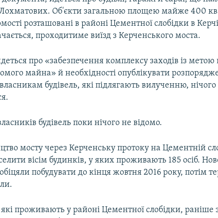
і Лохматових. Об'єкти загальною площею майже 400 к
мості розташовані в районі Цементної слобідки в Керчі 
ачається, проходитиме виїзд з Керченського моста.
йдеться про «забезпечення комплексу заходів із метою
ухомого майна» й необхідності опублікувати розпорядж
ласникам будівель, які підлягають вилученню, нічого
я.
ласників будівель поки нічого не відомо.
цтво мосту через Керченську протоку на Цементній сло
елити вісім будинків, у яких проживають 185 осіб. Нов
обіцяли побудувати до кінця жовтня 2016 року, потім т
ли.
 які проживають у районі Цементної слобідки, раніше 