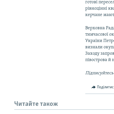
готові пересе
рівноцінні кв
керчане мают
Верховна Рада
тимчасової ок
України Петр
визнали окупа
Заходу запро
півострова й 
Підписуйтесь
Поділитис
Читайте також