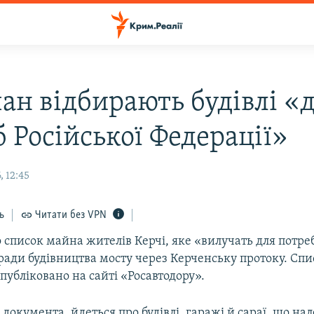
чан відбирають будівлі «
 Російської Федерації»
 12:45
ь
Читати без VPN
список майна жителів Керчі, яке «вилучать для потреб
ради будівництва мосту через Керченську протоку. Спис
публіковано на сайті «Росавтодору».
 документа, йдеться про будівлі, гаражі й сараї, що на