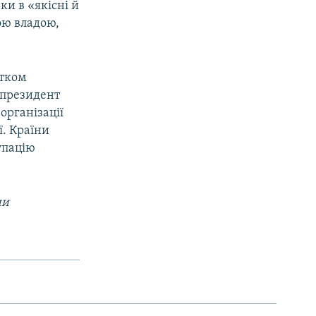
ки в «якісні й
ою владою,
атком
у президент
організації
ї. Країни
упацію
ни