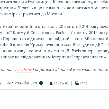
литися заради будівництва Керченського мосту, але тіль
артири». У разі, якщо не вдасться домовитися з місцев
ь намір скаржитися до Москви.
 України офіційно оголосила 20 лютого 2014 року поч
упації Криму й Севастополя Росією. 7 жовтня 2015 рок
о Порошенко підписав відповідний закон. Міжнародні 
цію й анексію Криму незаконними й засудили дії Росі
вадили низку економічних санкцій. Росія заперечує ок
називає це «відновленням історичної справедливості».
 на нас у
Twitter
і першими дізнавайтеся головні нови
ь
Читати без VPN
Follow us
Print