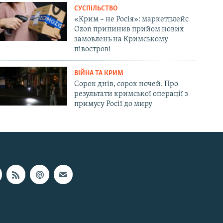
СУСПІЛЬСТВО
«Крим – не Росія»: маркетплейс
Ozon припинив прийом нових
замовлень на Кримському
півострові
ВІЙНА ТА КРИМ
Сорок днів, сорок ночей. Про
результати кримської операції з
примусу Росії до миру