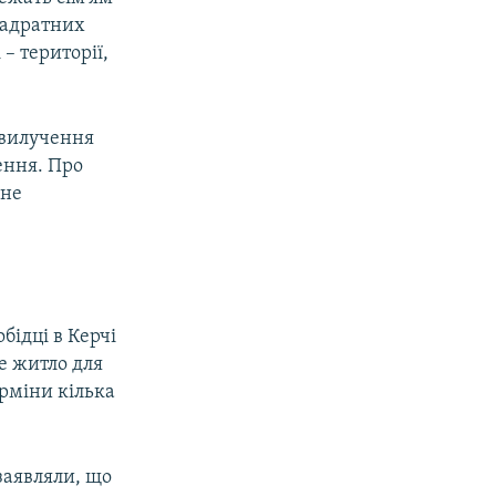
вадратних
– території,
 вилучення
ення. Про
 не
бідці в Керчі
е житло для
ерміни кілька
заявляли, що