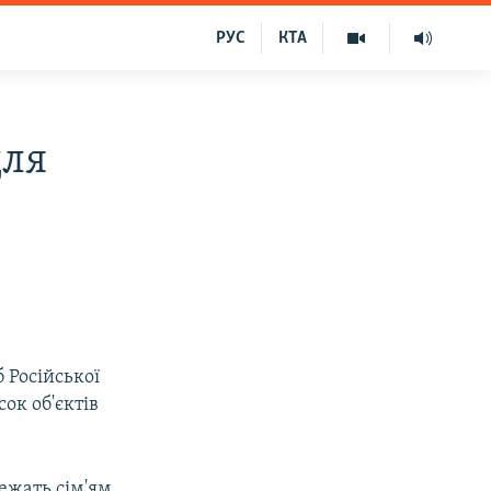
РУС
КТА
для
 Російської
ок об'єктів
лежать сім'ям