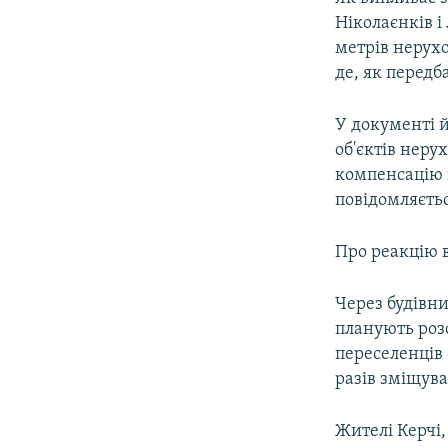
ВІДЕОУРОКИ «ELIFBE»
Ніколаєнків 
СВІДЧЕННЯ ОКУПАЦІЇ
метрів нерухо
де, як передб
УКРАЇНСЬКА ПРОБЛЕМА КРИМУ
ІНФОГРАФІКА
У документі 
об'єктів нер
компенсацію в
повідомляєтьс
Про реакцію в
Через будівни
планують розс
переселенців 
разів зміщува
Жителі Керчі,