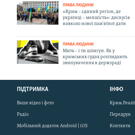
ПРАВА ЛЮДИНИ
«Крим – єдиний регіон, де
українці – меншість»: дискусія
навколо нової пам'ятної дати
ПРАВА ЛЮДИНИ
Мить – і ти шпигун. Як у
кримських судах розглядають
звинувачення в держзраді
Русский
Qırımtatar
ПІДТРИМКА
ІНФО
Ваше відео і фото
Крим.Реалії
ДОЛУЧАЙСЯ!
Радіо
Передрук
Мобільний додаток Android | iOS
Контакти