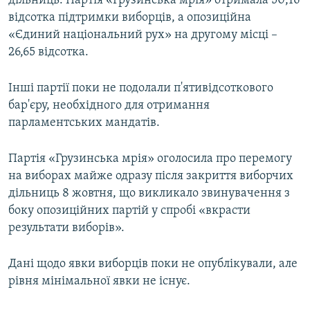
дільниць. Партія «Грузинська мрія» отримала 50,16
ВІДЕОУРОКИ «ELIFBE»
відсотка підтримки виборців, а опозиційна
Русский
«Єдиний національний рух» на другому місці –
СВІДЧЕННЯ ОКУПАЦІЇ
Qırımtatar
26,65 відсотка.
УКРАЇНСЬКА ПРОБЛЕМА КРИМУ
ДОЛУЧАЙСЯ!
Інші партії поки не подолали п'ятивідсоткового
ІНФОГРАФІКА
бар'єру, необхідного для отримання
парламентських мандатів.
Усі сайти RFE/RL
Партія «Грузинська мрія» оголосила про перемогу
на виборах майже одразу після закриття виборчих
дільниць 8 жовтня, що викликало звинувачення з
боку опозиційних партій у спробі «вкрасти
результати виборів».
Дані щодо явки виборців поки не опублікували, але
рівня мінімальної явки не існує.