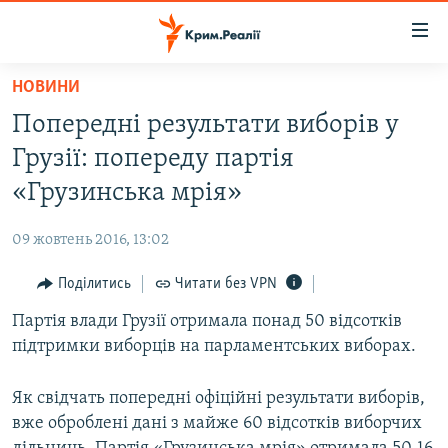
Доступність
посилання
Перейти
НОВИНИ
до
НОВИНИ
Попередні результати виборів у
основного
ВОДА.КРИМ
матеріалу
Грузії: попереду партія
ВІДЕО ТА ФОТО
Перейти
«Грузинська мрія»
до
ПОЛІТИКА
основної
09 жовтень 2016, 13:02
БЛОГИ
навігації
Перейти
Поділитись
Читати без VPN
ПОГЛЯД
до
Партія влади Грузії отримала понад 50 відсотків
ІНТЕРВ'Ю
пошуку
підтримки виборців на парламентських виборах.
ВСЕ ЗА ДЕНЬ
СПЕЦПРОЕКТИ
Як свідчать попередні офіційні результати виборів,
вже оброблені дані з майже 60 відсотків виборчих
ЯК ОБІЙТИ БЛОКУВАННЯ
ДЕПОРТАЦІЯ