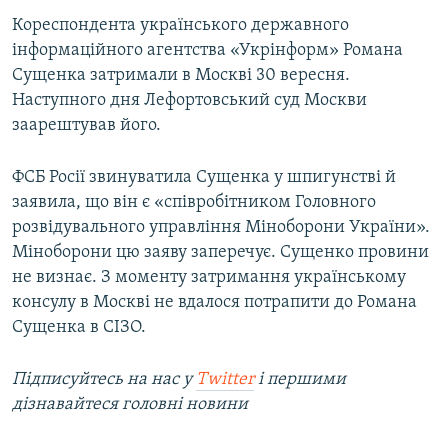
ВІДЕОУРОКИ «ELIFBE»
Кореспондента українського державного
Русский
інформаційного агентства «Укрінформ» Романа
СВІДЧЕННЯ ОКУПАЦІЇ
Qırımtatar
Сущенка затримали в Москві 30 вересня.
УКРАЇНСЬКА ПРОБЛЕМА КРИМУ
Наступного дня Лефортовський суд Москви
заарештував його.
ДОЛУЧАЙСЯ!
ІНФОГРАФІКА
ФСБ Росії звинуватила Сущенка у шпигунстві й
заявила, що він є «співробітником Головного
Усі сайти RFE/RL
розвідувального управління Міноборони України».
Міноборони цю заяву заперечує. Сущенко провини
не визнає. З моменту затримання українському
консулу в Москві не вдалося потрапити до Романа
Сущенка в СІЗО.
Підписуйтесь на нас у
Twitter
і першими
дізнавайтеся головні новини