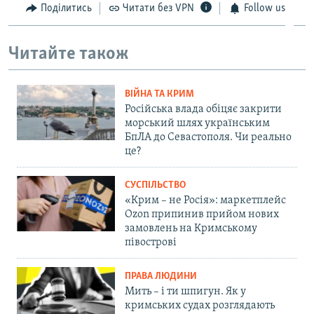
Поділитись
Читати без VPN
Follow us
Читайте також
ВІЙНА ТА КРИМ
Російська влада обіцяє закрити
морський шлях українським
БпЛА до Севастополя. Чи реально
це?
СУСПІЛЬСТВО
«Крим – не Росія»: маркетплейс
Ozon припинив прийом нових
замовлень на Кримському
півострові
ПРАВА ЛЮДИНИ
Мить – і ти шпигун. Як у
кримських судах розглядають