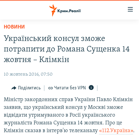
Доступність
посилання
Перейти
НОВИНИ
до
НОВИНИ
Український консул зможе
основного
ВОДА.КРИМ
матеріалу
потрапити до Романа Сущенка 14
ВІДЕО ТА ФОТО
Перейти
жовтня – Клімкін
до
ПОЛІТИКА
основної
10 жовтень 2016, 07:50
БЛОГИ
навігації
Перейти
Поділитись
Читати без VPN
ПОГЛЯД
до
Міністр закордонних справ України Павло Клімкін
ІНТЕРВ'Ю
пошуку
заявив, що український консул у Москві зможе
ВСЕ ЗА ДЕНЬ
відвідати утримуваного в Росії українського
СПЕЦПРОЕКТИ
журналіста Романа Сущенка 14 жовтня. Про це
Клімкін сказав в інтерв'ю телеканалу
«112.Україна»
.
ЯК ОБІЙТИ БЛОКУВАННЯ
ДЕПОРТАЦІЯ