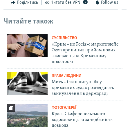
Поділитись
Читати без VPN
Follow us
Читайте також
СУСПІЛЬСТВО
«Крим – не Росія»: маркетплейс
Ozon припинив прийом нових
замовлень на Кримському
півострові
ПРАВА ЛЮДИНИ
Мить – і ти шпигун. Як у
кримських судах розглядають
звинувачення в держзраді
ФОТОГАЛЕРЕЇ
Краса Сімферопольського
водосховища та занедбаність
довкола