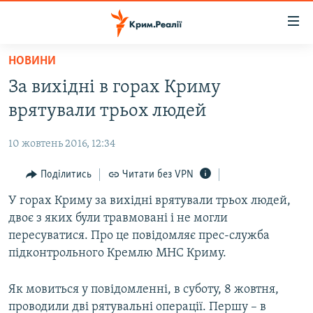
Доступність
посилання
Перейти
НОВИНИ
до
НОВИНИ
За вихідні в горах Криму
основного
ВОДА.КРИМ
матеріалу
врятували трьох людей
ВІДЕО ТА ФОТО
Перейти
до
10 жовтень 2016, 12:34
ПОЛІТИКА
основної
БЛОГИ
Поділитись
Читати без VPN
навігації
Перейти
ПОГЛЯД
У горах Криму за вихідні врятували трьох людей,
до
двоє з яких були травмовані і не могли
ІНТЕРВ'Ю
пошуку
пересуватися. Про це повідомляє прес-служба
ВСЕ ЗА ДЕНЬ
підконтрольного Кремлю МНС Криму.
СПЕЦПРОЕКТИ
Як мовиться у повідомленні, в суботу, 8 жовтня,
ЯК ОБІЙТИ БЛОКУВАННЯ
ДЕПОРТАЦІЯ
проводили дві рятувальні операції. Першу – в