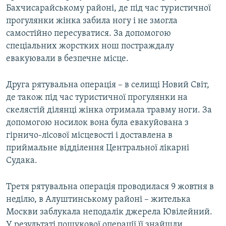
Бахчисарайському районі, де під час туристичної
ВІДЕОУРОКИ «ELIFBE»
Русский
прогулянки жінка забила ногу і не змогла
СВІДЧЕННЯ ОКУПАЦІЇ
самостійно пересуватися. За допомогою
Qırımtatar
спеціальних жорстких нош постраждалу
УКРАЇНСЬКА ПРОБЛЕМА КРИМУ
евакуювали в безпечне місце.
ДОЛУЧАЙСЯ!
ІНФОГРАФІКА
Друга рятувальна операція – в селищі Новий Світ,
де також під час туристичної прогулянки на
скелястій ділянці жінка отримала травму ноги. За
Усі сайти RFE/RL
допомогою носилок вона була евакуйована з
гірничо-лісової місцевості і доставлена в
приймальне відділення Центральної лікарні
Судака.
Третя рятувальна операція проводилася 9 жовтня в
неділю, в Алуштинському районі – жителька
Москви заблукала неподалік джерела Ювілейний.
У результаті пошукової операції її знайшли,