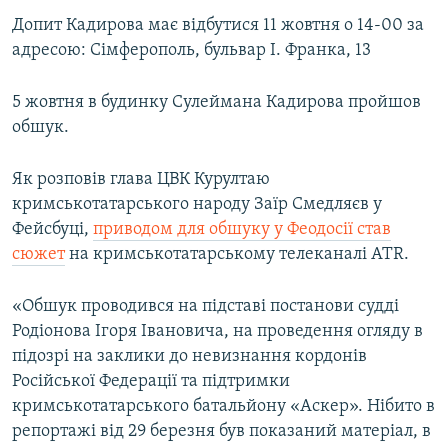
ВІДЕОУРОКИ «ELIFBE»
Допит Кадирова має відбутися 11 жовтня о 14-00 за
Русский
адресою: Сімферополь, бульвар І. Франка, 13
СВІДЧЕННЯ ОКУПАЦІЇ
Qırımtatar
УКРАЇНСЬКА ПРОБЛЕМА КРИМУ
5 жовтня в будинку Сулеймана Кадирова пройшов
ДОЛУЧАЙСЯ!
обшук.
ІНФОГРАФІКА
Як розповів глава ЦВК Курултаю
кримськотатарського народу Заїр Смедляєв у
Усі сайти RFE/RL
Фейсбуці,
приводом для обшуку у Феодосії став
сюжет
на кримськотатарському телеканалі ATR.
«Обшук проводився на підставі постанови судді
Родіонова Ігоря Івановича, на проведення огляду в
підозрі на заклики до невизнання кордонів
Російської Федерації та підтримки
кримськотатарського батальйону «Аскер». Нібито в
репортажі від 29 березня був показаний матеріал, в