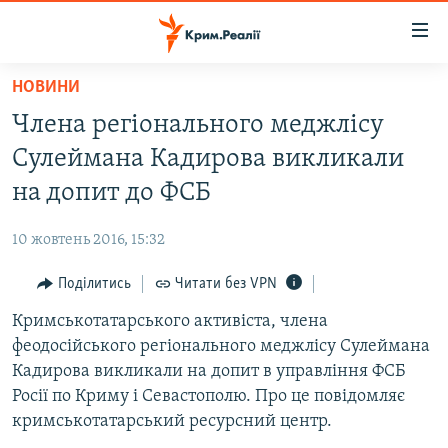
Доступність
посилання
Перейти
НОВИНИ
до
НОВИНИ
Члена регіонального меджлісу
основного
ВОДА.КРИМ
матеріалу
Сулеймана Кадирова викликали
ВІДЕО ТА ФОТО
Перейти
на допит до ФСБ
до
ПОЛІТИКА
основної
10 жовтень 2016, 15:32
БЛОГИ
навігації
Перейти
Поділитись
Читати без VPN
ПОГЛЯД
до
Кримськотатарського активіста, члена
ІНТЕРВ'Ю
пошуку
феодосійського регіонального меджлісу Сулеймана
ВСЕ ЗА ДЕНЬ
Кадирова викликали на допит в управління ФСБ
СПЕЦПРОЕКТИ
Росії по Криму і Севастополю. Про це повідомляє
кримськотатарський ресурсний центр.
ЯК ОБІЙТИ БЛОКУВАННЯ
ДЕПОРТАЦІЯ