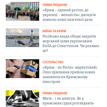
ПРАВА ЛЮДИНИ
«Крим – єдиний регіон, де
українці – меншість»: дискусія
навколо нової пам'ятної дати
ВІЙНА ТА КРИМ
Російська влада обіцяє закрити
морський шлях українським
БпЛА до Севастополя. Чи реально
це?
СУСПІЛЬСТВО
«Крим – не Росія»: маркетплейс
Ozon припинив прийом нових
замовлень на Кримському
півострові
ПРАВА ЛЮДИНИ
Мить – і ти шпигун. Як у
кримських судах розглядають