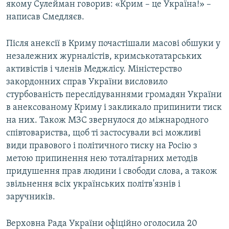
якому Сулейман говорив: «Крим – це Україна!» –
написав Смедляєв.
Після анексії в Криму почастішали масові обшуки у
незалежних журналістів, кримськотатарських
активістів і членів Меджлісу. Міністерство
закордонних справ України висловило
стурбованість переслідуваннями громадян України
в анексованому Криму і закликало припинити тиск
на них. Також МЗС звернулося до міжнародного
співтовариства, щоб ті застосували всі можливі
види правового і політичного тиску на Росію з
метою припинення нею тоталітарних методів
придушення прав людини і свободи слова, а також
звільнення всіх українських політв'язнів і
заручників.
Верховна Рада України офіційно оголосила 20