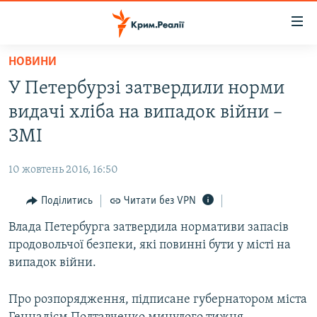
Доступність
посилання
Перейти
НОВИНИ
до
НОВИНИ
У Петербурзі затвердили норми
основного
ВОДА.КРИМ
матеріалу
видачі хліба на випадок війни –
ВІДЕО ТА ФОТО
Перейти
ЗМІ
до
ПОЛІТИКА
основної
10 жовтень 2016, 16:50
БЛОГИ
навігації
Перейти
Поділитись
Читати без VPN
ПОГЛЯД
до
Влада Петербурга затвердила нормативи запасів
ІНТЕРВ'Ю
пошуку
продовольчої безпеки, які повинні бути у місті на
ВСЕ ЗА ДЕНЬ
випадок війни.
СПЕЦПРОЕКТИ
Про розпорядження, підписане губернатором міста
ЯК ОБІЙТИ БЛОКУВАННЯ
ДЕПОРТАЦІЯ