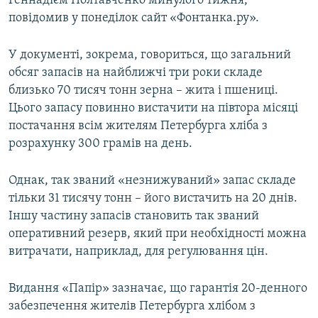
Геннадієм Полтавченко минулого тижня,
ВІДЕОУРОКИ «ELIFBE»
повідомив у понеділок сайт «Фонтанка.ру».
Русский
СВІДЧЕННЯ ОКУПАЦІЇ
Qırımtatar
У документі, зокрема, говориться, що загальний
УКРАЇНСЬКА ПРОБЛЕМА КРИМУ
обсяг запасів на найближчі три роки складе
ДОЛУЧАЙСЯ!
близько 70 тисяч тонн зерна – жита і пшениці.
ІНФОГРАФІКА
Цього запасу повинно вистачити на півтора місяці
постачання всім жителям Петербурга хліба з
розрахунку 300 грамів на день.
Усі сайти RFE/RL
Однак, так званий «незнижуваний» запас складе
тільки 31 тисячу тонн – його вистачить на 20 днів.
Іншу частину запасів становить так званий
оперативний резерв, який при необхідності можна
витрачати, наприклад, для регулювання цін.
Видання «Папір» зазначає, що гарантія 20-денного
забезпечення жителів Петербурга хлібом з