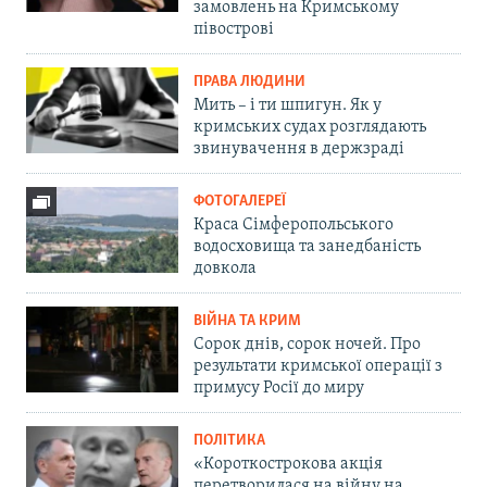
замовлень на Кримському
півострові
ПРАВА ЛЮДИНИ
Мить – і ти шпигун. Як у
кримських судах розглядають
звинувачення в держзраді
ФОТОГАЛЕРЕЇ
Краса Сімферопольського
водосховища та занедбаність
довкола
ВІЙНА ТА КРИМ
Сорок днів, сорок ночей. Про
результати кримської операції з
примусу Росії до миру
ПОЛІТИКА
«Короткострокова акція
перетворилася на війну на