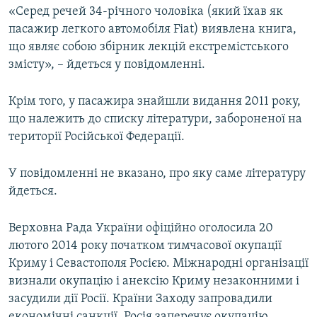
«Серед речей 34-річного чоловіка (який їхав як
ВІДЕОУРОКИ «ELIFBE»
Русский
пасажир легкого автомобіля Fiat) виявлена книга,
СВІДЧЕННЯ ОКУПАЦІЇ
що являє собою збірник лекцій екстремістського
Qırımtatar
змісту», – йдеться у повідомленні.
УКРАЇНСЬКА ПРОБЛЕМА КРИМУ
ДОЛУЧАЙСЯ!
ІНФОГРАФІКА
Крім того, у пасажира знайшли видання 2011 року,
що належить до списку літератури, забороненої на
території Російської Федерації.
Усі сайти RFE/RL
У повідомленні не вказано, про яку саме літературу
йдеться.
Верховна Рада України офіційно оголосила 20
лютого 2014 року початком тимчасової окупації
Криму і Севастополя Росією. Міжнародні організації
визнали окупацію і анексію Криму незаконними і
засудили дії Росії. Країни Заходу запровадили
економічні санкції. Росія заперечує окупацію