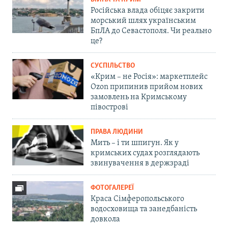
Російська влада обіцяє закрити
морський шлях українським
БпЛА до Севастополя. Чи реально
це?
СУСПІЛЬСТВО
«Крим – не Росія»: маркетплейс
Ozon припинив прийом нових
замовлень на Кримському
півострові
ПРАВА ЛЮДИНИ
Мить – і ти шпигун. Як у
кримських судах розглядають
звинувачення в держзраді
ФОТОГАЛЕРЕЇ
Краса Сімферопольського
водосховища та занедбаність
довкола