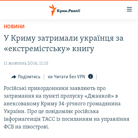
Доступність
посилання
Перейти
НОВИНИ
до
НОВИНИ
У Криму затримали українця за
основного
ВОДА.КРИМ
матеріалу
«екстремістську» книгу
ВІДЕО ТА ФОТО
Перейти
до
11 жовтень 2016, 11:15
ПОЛІТИКА
основної
БЛОГИ
Поділитись
Читати без VPN
навігації
Перейти
ПОГЛЯД
Російські прикордонники заявляють про
до
затримання на пункті пропуску «Джанкой» в
ІНТЕРВ'Ю
пошуку
анексованому Криму 34-річного громадянина
ВСЕ ЗА ДЕНЬ
України. Про це повідомляє російська
інформагенція ТАСС із посиланням на управління
СПЕЦПРОЕКТИ
ФСБ на півострові.
ЯК ОБІЙТИ БЛОКУВАННЯ
ДЕПОРТАЦІЯ