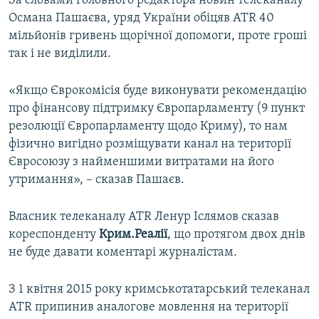
За словами головного редактора новин телеканалу
ВІДЕОУРОКИ «ELIFBE»
Османа Пашаєва, уряд України обіцяв ATR 40
Русский
мільйонів гривень щорічної допомоги, проте гроші
СВІДЧЕННЯ ОКУПАЦІЇ
Qırımtatar
так і не виділили.
УКРАЇНСЬКА ПРОБЛЕМА КРИМУ
ДОЛУЧАЙСЯ!
«Якщо Єврокомісія буде виконувати рекомендацію
ІНФОГРАФІКА
про фінансову підтримку Європарламенту (9 пункт
резолюції Європарламенту щодо Криму), то нам
фізично вигідно розміщувати канал на території
Усі сайти RFE/RL
Євросоюзу з найменшими витратами на його
утримання», – сказав Пашаєв.
Власник телеканалу ATR Ленур Іслямов сказав
кореспонденту
Крим.Реалії
, що протягом двох днів
не буде давати коментарі журналістам.
З 1 квітня 2015 року кримськотатарський телеканал
ATR припинив аналогове мовлення на території