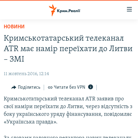
Доступність
посилання
Перейти
НОВИНИ
до
НОВИНИ
Кримськотатарський телеканал
основного
ВОДА.КРИМ
матеріалу
ATR має намір переїхати до Литви
ВІДЕО ТА ФОТО
Перейти
– ЗМІ
до
ПОЛІТИКА
основної
11 жовтень 2016, 12:14
БЛОГИ
навігації
Перейти
Поділитись
Читати без VPN
ПОГЛЯД
до
Кримськотатарський телеканал ATR заявив про
ІНТЕРВ'Ю
пошуку
свої наміри переїхати до Литви, через відсутність з
ВСЕ ЗА ДЕНЬ
боку українського уряду фінансування, повідомляє
СПЕЦПРОЕКТИ
«Українська правда».
ЯК ОБІЙТИ БЛОКУВАННЯ
ДЕПОРТАЦІЯ