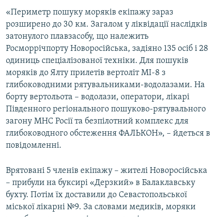
ВІДЕОУРОКИ «ELIFBE»
«Периметр пошуку моряків екіпажу зараз
Русский
розширено до 30 км. Загалом у ліквідації наслідків
СВІДЧЕННЯ ОКУПАЦІЇ
Qırımtatar
затонулого плавзасобу, що належить
УКРАЇНСЬКА ПРОБЛЕМА КРИМУ
Росморрічпорту Новоросійська, задіяно 135 осіб і 28
одиниць спеціалізованої техніки. Для пошуків
ДОЛУЧАЙСЯ!
ІНФОГРАФІКА
моряків до Ялту прилетів вертоліт МІ-8 з
глибоководними рятувальниками-водолазами. На
борту вертольота – водолази, оператори, лікарі
Усі сайти RFE/RL
Південного регіонального пошуково-рятувального
загону МНС Росії та безпілотний комплекс для
глибоководного обстеження ФАЛЬКОН», – йдеться в
повідомленні.
Врятовані 5 членів екіпажу – жителі Новоросійська
– прибули на буксирі «Дерзкий» в Балаклавську
бухту. Потім їх доставили до Севастопольської
міської лікарні №9. За словами медиків, моряки