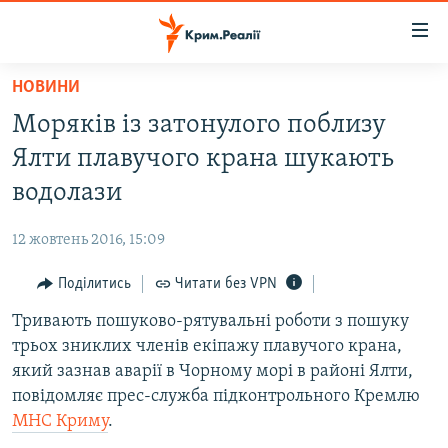
Доступність
посилання
Перейти
НОВИНИ
до
НОВИНИ
Моряків із затонулого поблизу
основного
ВОДА.КРИМ
матеріалу
Ялти плавучого крана шукають
ВІДЕО ТА ФОТО
Перейти
водолази
до
ПОЛІТИКА
основної
12 жовтень 2016, 15:09
БЛОГИ
навігації
Перейти
Поділитись
Читати без VPN
ПОГЛЯД
до
Тривають пошуково-рятувальні роботи з пошуку
ІНТЕРВ'Ю
пошуку
трьох зниклих членів екіпажу плавучого крана,
ВСЕ ЗА ДЕНЬ
який зазнав аварії в Чорному морі в районі Ялти,
СПЕЦПРОЕКТИ
повідомляє прес-служба підконтрольного Кремлю
МНС Криму
.
ЯК ОБІЙТИ БЛОКУВАННЯ
ДЕПОРТАЦІЯ