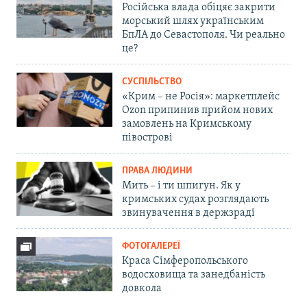
Російська влада обіцяє закрити
морський шлях українським
БпЛА до Севастополя. Чи реально
це?
СУСПІЛЬСТВО
«Крим – не Росія»: маркетплейс
Ozon припинив прийом нових
замовлень на Кримському
півострові
ПРАВА ЛЮДИНИ
Мить – і ти шпигун. Як у
кримських судах розглядають
звинувачення в держзраді
ФОТОГАЛЕРЕЇ
Краса Сімферопольського
водосховища та занедбаність
довкола