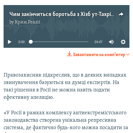
Чим закінчиться боротьба з Хізб ут-Тахрір в Криму?
by
Крим.Реалії
No media source currently available
0:00
24:47
Завантажити на комп'ютер
Правозахисник підкреслив, що в деяких випадках
звинувачення базуються на думці експертів. На
такі рішення в Росії не можна навіть подати
ефективну апеляцію.
«У Росії в рамках комплексу антиекстремістського
законодавства створена унікальна репресивна
система, де фактично будь-кого можна посадити за