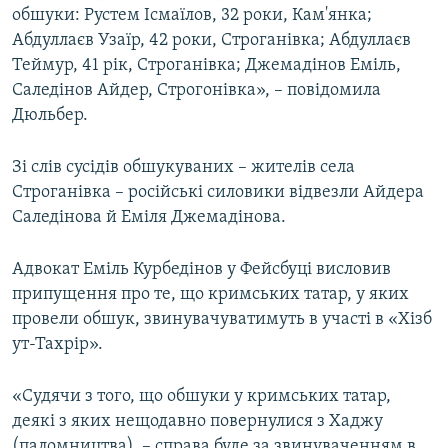
обшуки: Рустем Ісмаїлов, 32 роки, Кам'янка;
Абдуллаєв Узаїр, 42 роки, Строганівка; Абдуллаєв
Теймур, 41 рік, Строганівка; Джемадінов Еміль,
Саледінов Айдер, Строгонівка», – повідомила
Дюльбер.
Зі слів сусідів обшукуваних – жителів села
Строганівка – російські силовики відвезли Айдера
Саледінова й Еміля Джемадінова.
Адвокат Еміль Курбедінов у Фейсбуці висловив
припущення про те, що кримських татар, у яких
провели обшук, звинувачуватимуть в участі в «Хізб
ут-Тахрір».
«Судячи з того, що обшуки у кримських татар,
деякі з яких нещодавно повернулися з Хаджу
(паломництва), – справа буде за звинуваченням в