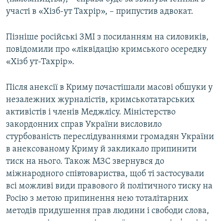
участі в «Хізб-ут Тахрір», – припустив адвокат.
Пізніше російські ЗМІ з посиланням на силовиків,
повідомили про «ліквідацію кримського осередку
«Хізб ут-Тахрір».
Після анексії в Криму почастішали масові обшуки у
незалежних журналістів, кримськотатарських
активістів і членів Меджлісу. Міністерство
закордонних справ України висловило
стурбованість переслідуваннями громадян України
в анексованому Криму й закликало припинити
тиск на нього. Також МЗС звернувся до
міжнародного співтовариства, щоб ті застосували
всі можливі види правового й політичного тиску на
Росію з метою припинення нею тоталітарних
методів придушення прав людини і свободи слова,