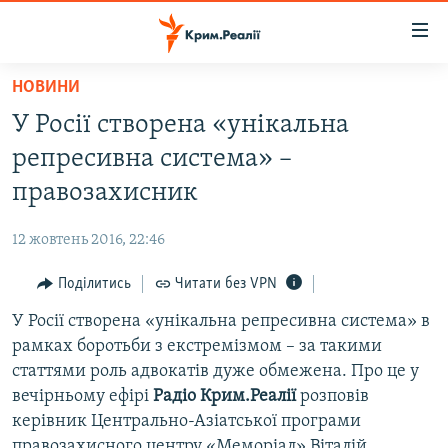
Доступність
посилання
Перейти
НОВИНИ
до
НОВИНИ
У Росії створена «унікальна
основного
ВОДА.КРИМ
матеріалу
репресивна система» –
ВІДЕО ТА ФОТО
Перейти
правозахисник
до
ПОЛІТИКА
основної
12 жовтень 2016, 22:46
БЛОГИ
навігації
Перейти
Поділитись
Читати без VPN
ПОГЛЯД
до
У Росії створена «унікальна репресивна система» в
ІНТЕРВ'Ю
пошуку
рамках боротьби з екстремізмом – за такими
ВСЕ ЗА ДЕНЬ
статтями роль адвокатів дуже обмежена. Про це у
СПЕЦПРОЕКТИ
вечірньому ефірі
Радіо Крим.Реалії
розповів
керівник Центрально-Азіатської програми
ЯК ОБІЙТИ БЛОКУВАННЯ
ДЕПОРТАЦІЯ
правозахисного центру «Меморіал» Віталій