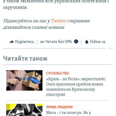
а також звільнення всіх українських політв'язнів і
заручників.
Підписуйтесь на наc у
Twitter
і першими
дізнавайтеся головні новини
Поділитись
Читати без VPN
Follow us
Читайте також
СУСПІЛЬСТВО
«Крим – не Росія»: маркетплейс
Ozon припинив прийом нових
замовлень на Кримському
півострові
ПРАВА ЛЮДИНИ
Мить – і ти шпигун. Як у