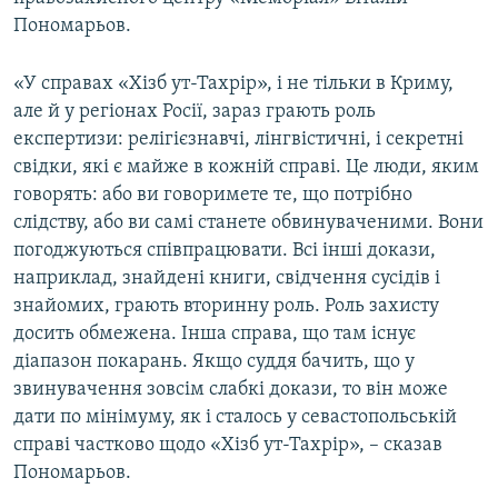
ВІДЕОУРОКИ «ELIFBE»
Пономарьов.
Русский
СВІДЧЕННЯ ОКУПАЦІЇ
Qırımtatar
«У справах «Хізб ут-Тахрір», і не тільки в Криму,
УКРАЇНСЬКА ПРОБЛЕМА КРИМУ
але й у регіонах Росії, зараз грають роль
експертизи: релігієзнавчі, лінгвістичні, і секретні
ДОЛУЧАЙСЯ!
ІНФОГРАФІКА
свідки, які є майже в кожній справі. Це люди, яким
говорять: або ви говоримете те, що потрібно
слідству, або ви самі станете обвинуваченими. Вони
Усі сайти RFE/RL
погоджуються співпрацювати. Всі інші докази,
наприклад, знайдені книги, свідчення сусідів і
знайомих, грають вторинну роль. Роль захисту
досить обмежена. Інша справа, що там існує
діапазон покарань. Якщо суддя бачить, що у
звинувачення зовсім слабкі докази, то він може
дати по мінімуму, як і сталось у севастопольській
справі частково щодо «Хізб ут-Тахрір», – сказав
Пономарьов.