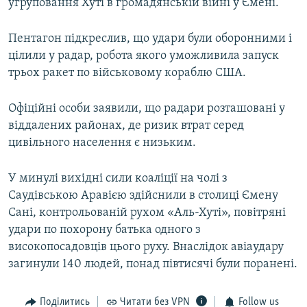
угруповання Хуті в громадянській війні у Ємені.
Пентагон підкреслив, що удари були оборонними і
цілили у радар, робота якого уможливила запуск
трьох ракет по військовому кораблю США.
Офіційні особи заявили, що радари розташовані у
віддалених районах, де ризик втрат серед
цивільного населення є низьким.
У минулі вихідні сили коаліції на чолі з
Саудівською Аравією здійснили в столиці Ємену
Сані, контрольованій рухом «Аль-Хуті», повітряні
удари по похорону батька одного з
високопосадовців цього руху. Внаслідок авіаудару
загинули 140 людей, понад півтисячі були поранені.
Поділитись
Читати без VPN
Follow us