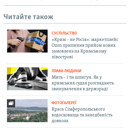
Читайте також
СУСПІЛЬСТВО
«Крим – не Росія»: маркетплейс
Ozon припинив прийом нових
замовлень на Кримському
півострові
ПРАВА ЛЮДИНИ
Мить – і ти шпигун. Як у
кримських судах розглядають
звинувачення в держзраді
ФОТОГАЛЕРЕЇ
Краса Сімферопольського
водосховища та занедбаність
довкола