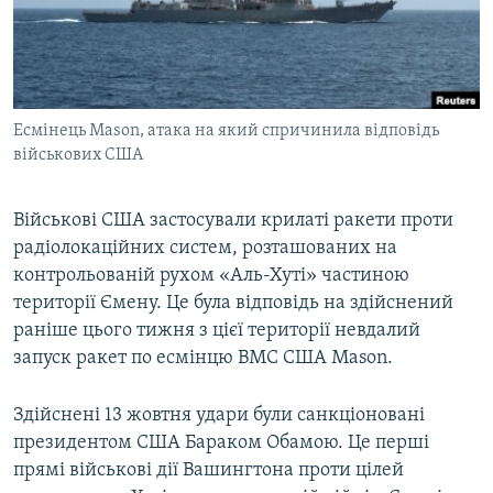
ВІДЕОУРОКИ «ELIFBE»
Русский
СВІДЧЕННЯ ОКУПАЦІЇ
Qırımtatar
УКРАЇНСЬКА ПРОБЛЕМА КРИМУ
Есмінець Mason, атака на який спричинила відповідь
ДОЛУЧАЙСЯ!
ІНФОГРАФІКА
військових США
Військові США застосували крилаті ракети проти
Усі сайти RFE/RL
радіолокаційних систем, розташованих на
контрольованій рухом «Аль-Хуті» частиною
території Ємену. Це була відповідь на здійснений
раніше цього тижня з цієї території невдалий
запуск ракет по есмінцю ВМС США Mason.
Здійснені 13 жовтня удари були санкціоновані
президентом США Бараком Обамою. Це перші
прямі військові дії Вашингтона проти цілей