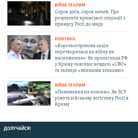
ВІЙНА ТА КРИМ
Сорок днів, сорок ночей. Про
результати кримської операції з
примусу Росії до миру
ПОЛІТИКА
«Короткострокова акція
перетворилася на війну на
виснаження»: Як пропаганда РФ
у Криму пояснює невдачі «СВО»
та залякує «мінними атаками»
ВІЙНА ТА КРИМ
«Полювання на колони». Як ЗСУ
ріжуть військову логістику Росії в
Криму
ДОЛУЧАЙСЯ!