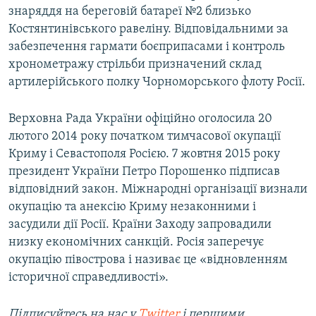
знаряддя на береговій батареї №2 близько
ВІДЕОУРОКИ «ELIFBE»
Русский
Костянтинівського равеліну. Відповідальними за
СВІДЧЕННЯ ОКУПАЦІЇ
забезпечення гармати боєприпасами і контроль
Qırımtatar
хронометражу стрільби призначений склад
УКРАЇНСЬКА ПРОБЛЕМА КРИМУ
артилерійського полку Чорноморського флоту Росії.
ДОЛУЧАЙСЯ!
ІНФОГРАФІКА
Верховна Рада України офіційно оголосила 20
лютого 2014 року початком тимчасової окупації
Криму і Севастополя Росією. 7 жовтня 2015 року
Усі сайти RFE/RL
президент України Петро Порошенко підписав
відповідний закон. Міжнародні організації визнали
окупацію та анексію Криму незаконними і
засудили дії Росії. Країни Заходу запровадили
низку економічних санкцій. Росія заперечує
окупацію півострова і називає це «відновленням
історичної справедливості».
Підписуйтесь на наc у
Twitter
і першими