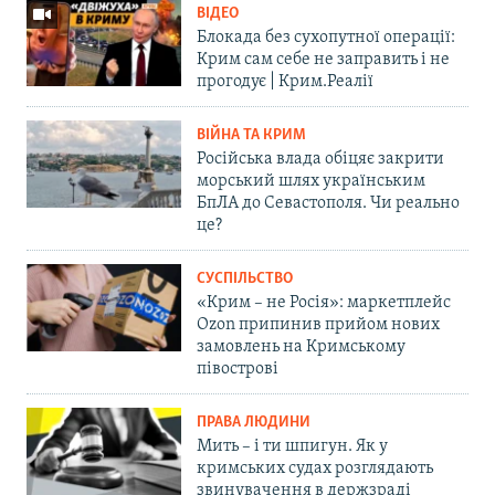
ВІДЕО
Блокада без сухопутної операції:
Крим сам себе не заправить і не
прогодує | Крим.Реалії
ВІЙНА ТА КРИМ
Російська влада обіцяє закрити
морський шлях українським
БпЛА до Севастополя. Чи реально
це?
СУСПІЛЬСТВО
«Крим – не Росія»: маркетплейс
Ozon припинив прийом нових
замовлень на Кримському
півострові
ПРАВА ЛЮДИНИ
Мить – і ти шпигун. Як у
кримських судах розглядають
звинувачення в держзраді