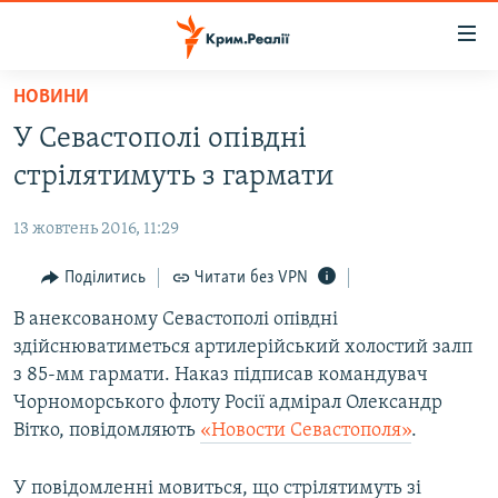
Доступність
посилання
Перейти
НОВИНИ
до
НОВИНИ
У Севастополі опівдні
основного
ВОДА.КРИМ
матеріалу
стрілятимуть з гармати
ВІДЕО ТА ФОТО
Перейти
до
13 жовтень 2016, 11:29
ПОЛІТИКА
основної
БЛОГИ
Поділитись
Читати без VPN
навігації
Перейти
ПОГЛЯД
В анексованому Севастополі опівдні
до
здійснюватиметься артилерійський холостий залп
ІНТЕРВ'Ю
пошуку
з 85-мм гармати. Наказ підписав командувач
ВСЕ ЗА ДЕНЬ
Чорноморського флоту Росії адмірал Олександр
Вітко, повідомляють
«Новости Севастополя»
.
СПЕЦПРОЕКТИ
ЯК ОБІЙТИ БЛОКУВАННЯ
ДЕПОРТАЦІЯ
У повідомленні мовиться, що стрілятимуть зі