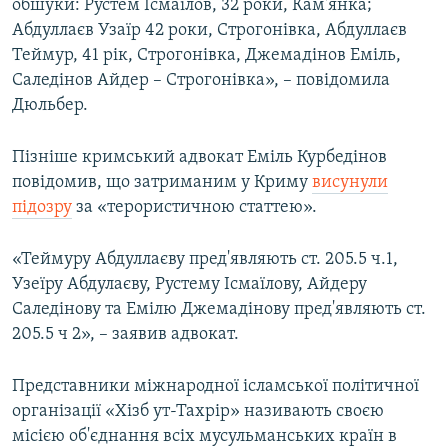
обшуки: Рустем Ісмаїлов, 32 роки, Кам'янка;
Абдуллаєв Узаїр 42 роки, Строгонівка, Абдуллаєв
Теймур, 41 рік, Строгонівка, Джемадінов Еміль,
Саледінов Айдер – Строгонівка», – повідомила
Дюльбер.
Пізніше кримський адвокат Еміль Курбедінов
повідомив, що затриманим у Криму
висунули
підозру
за «терористичною статтею».
«Теймуру Абдуллаєву пред'являють ст. 205.5 ч.1,
Узеїру Абдулаєву, Рустему Ісмаїлову, Айдеру
Саледінову та Емілю Джемадінову пред'являють ст.
205.5 ч 2», – заявив адвокат.
Представники міжнародної ісламської політичної
організації «Хізб ут-Тахрір» називають своєю
місією об'єднання всіх мусульманських країн в