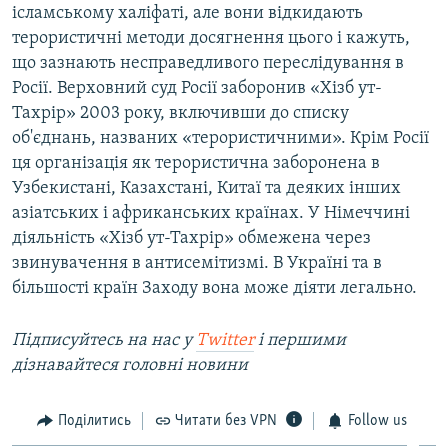
ісламському халіфаті, але вони відкидають
терористичні методи досягнення цього і кажуть,
що зазнають несправедливого переслідування в
Росії. Верховний суд Росії заборонив «Хізб ут-
Тахрір» 2003 року, включивши до списку
об'єднань, названих «терористичними». Крім Росії
ця організація як терористична заборонена в
Узбекистані, Казахстані, Китаї та деяких інших
азіатських і африканських країнах. У Німеччині
діяльність «Хізб ут-Тахрір» обмежена через
звинувачення в антисемітизмі. В Україні та в
більшості країн Заходу вона може діяти легально.
Підписуйтесь на наc у
Twitter
і першими
дізнавайтеся головні новини
Поділитись
Читати без VPN
Follow us