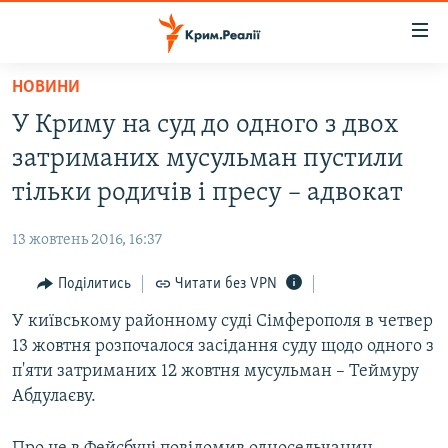
Доступність
посилання
Перейти
НОВИНИ
до
НОВИНИ
У Криму на суд до одного з двох
основного
ВОДА.КРИМ
матеріалу
затриманих мусульман пустили
ВІДЕО ТА ФОТО
Перейти
тільки родичів і пресу – адвокат
до
ПОЛІТИКА
основної
13 жовтень 2016, 16:37
БЛОГИ
навігації
Перейти
Поділитись
Читати без VPN
ПОГЛЯД
до
У київському районному суді Сімферополя в четвер
ІНТЕРВ'Ю
пошуку
13 жовтня розпочалося засідання суду щодо одного з
ВСЕ ЗА ДЕНЬ
п'яти затриманих 12 жовтня мусульман – Теймуру
СПЕЦПРОЕКТИ
Абдулаєву.
ЯК ОБІЙТИ БЛОКУВАННЯ
ДЕПОРТАЦІЯ