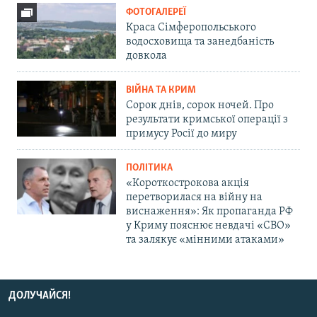
ФОТОГАЛЕРЕЇ
Краса Сімферопольського
водосховища та занедбаність
довкола
ВІЙНА ТА КРИМ
Сорок днів, сорок ночей. Про
результати кримської операції з
примусу Росії до миру
ПОЛІТИКА
«Короткострокова акція
перетворилася на війну на
виснаження»: Як пропаганда РФ
у Криму пояснює невдачі «СВО»
та залякує «мінними атаками»
ДОЛУЧАЙСЯ!