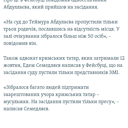
Про це в Фейсбуці повідомив односельчанин
ВІДЕОУРОКИ «ELIFBE»
Абдуллаєва, який прийшов на засідання.
Русский
СВІДЧЕННЯ ОКУПАЦІЇ
Qırımtatar
«На суд до Теймура Абдулаєва пропустили тільки
УКРАЇНСЬКА ПРОБЛЕМА КРИМУ
трьох родичів, пославшись на відсутність місця. У
ДОЛУЧАЙСЯ!
залі очікування зібралося більш ніж 50 осіб», –
ІНФОГРАФІКА
повідомив він.
Також адвокат кримських татар, яких затримали 12
Усі сайти RFE/RL
жовтня, Едем Семедляєв написав у Фейсбуці, що на
засідання суду пустили тільки представників ЗМІ.
«Зібралося багато людей підтримати
заарештованих учора кримських татар –
мусульман. На засідання пустили тільки пресу», –
написав Семедляєв.