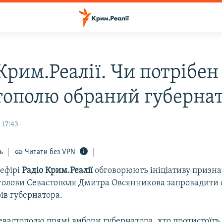
Крим.Реалії. Чи потрібен
тополю обраний губерна
 17:43
ь
Читати без VPN
 ефірі
Радіо Крим.Реалії
обговорюють ініціативу призн
 голови Севастополя Дмитра Овсянникова запровадити
ів губернатора.
евастополю прямі вибори губернатора, хто протистоїть ц