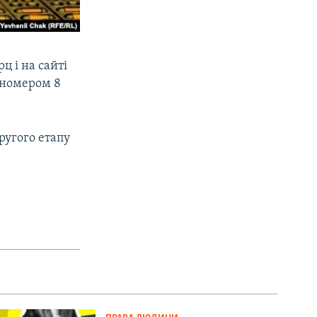
рц і на сайті
 номером 8
ругого етапу
а