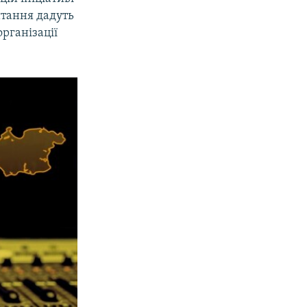
итання дадуть
організації
.