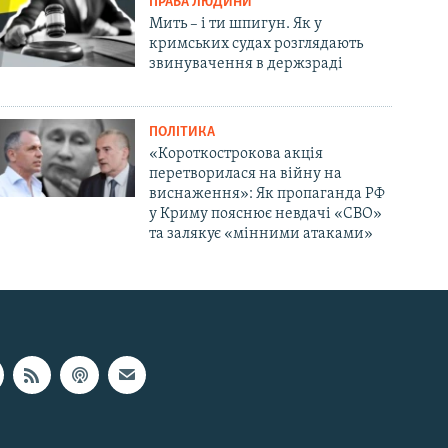
ПРАВА ЛЮДИНИ
Мить – і ти шпигун. Як у
кримських судах розглядають
звинувачення в держзраді
ПОЛІТИКА
«Короткострокова акція
перетворилася на війну на
виснаження»: Як пропаганда РФ
у Криму пояснює невдачі «СВО»
та залякує «мінними атаками»