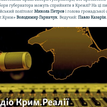
вибори губернатора можуть сприйняти в Кремлі? На ці п
ійський політолог
Микола Петров
і голова громадської 
ег.Крим»
Володимир Гарначук
. Ведучий:
Павло Казарін