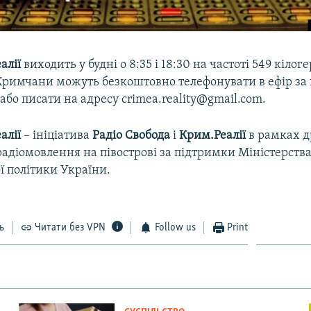
алії
виходить у будні о 8:35 і 18:30 на частоті 549 кілоге
 Кримчани можуть безкоштовно телефонувати в ефір за
 або писати на адресу crimea.reality@gmail.com.
алії
– ініціатива
Радіо Свобода
і
Крим.Реалії
в рамках д
адіомовлення на півострові за підтримки Міністерств
ї політики України.
ь
Читати без VPN
Follow us
Print