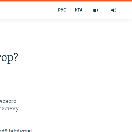
РУС
КТА
тор?
аченого
 систему
ій ініціативі