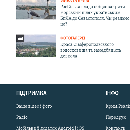
ВІЙНА ТА КРИМ
Російська влада обіцяє закрити
морський шлях українським
БпЛА до Севастополя. Чи реально
це?
ФОТОГАЛЕРЕЇ
Краса Сімферопольського
водосховища та занедбаність
довкола
Русский
ПІДТРИМКА
ІНФО
Qırımtatar
Ваше відео і фото
Крим.Реалії
ДОЛУЧАЙСЯ!
Радіо
Передрук
Мобільний додаток Android | iOS
Контакти