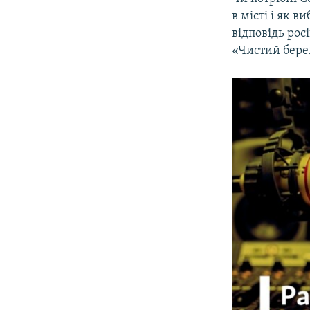
ВІДЕОУРОКИ «ELIFBE»
в місті і як 
СВІДЧЕННЯ ОКУПАЦІЇ
відповідь рос
«Чистий бер
УКРАЇНСЬКА ПРОБЛЕМА КРИМУ
ІНФОГРАФІКА