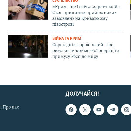
СУСПІЛЬСТВО
«Крим – не Росія»: маркетплейс
Ozon припинив прийом нових
замовлень на Кримському
півострові
ВІЙНА ТА КРИМ
Сорок днів, сорок ночей. Про
результати кримської операції з
примусу Росії до миру
ДОЛУЧАЙСЯ!
. Про нас