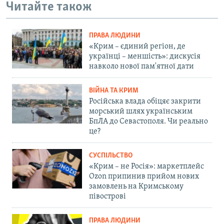
Читайте також
ПРАВА ЛЮДИНИ
«Крим – єдиний регіон, де
українці – меншість»: дискусія
навколо нової пам'ятної дати
ВІЙНА ТА КРИМ
Російська влада обіцяє закрити
морський шлях українським
БпЛА до Севастополя. Чи реально
це?
СУСПІЛЬСТВО
«Крим – не Росія»: маркетплейс
Ozon припинив прийом нових
замовлень на Кримському
півострові
ПРАВА ЛЮДИНИ