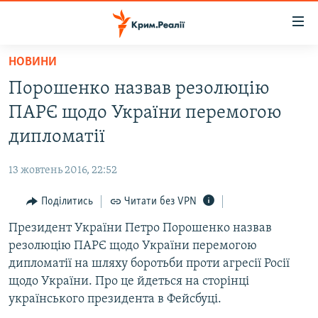
Доступність
посилання
Перейти
НОВИНИ
до
НОВИНИ
Порошенко назвав резолюцію
основного
ВОДА.КРИМ
матеріалу
ПАРЄ щодо України перемогою
ВІДЕО ТА ФОТО
Перейти
дипломатії
до
ПОЛІТИКА
основної
13 жовтень 2016, 22:52
БЛОГИ
навігації
Перейти
Поділитись
Читати без VPN
ПОГЛЯД
до
Президент України Петро Порошенко назвав
ІНТЕРВ'Ю
пошуку
резолюцію ПАРЄ щодо України перемогою
ВСЕ ЗА ДЕНЬ
дипломатії на шляху боротьби проти агресії Росії
СПЕЦПРОЕКТИ
щодо України. Про це йдеться на сторінці
українського президента в Фейсбуці.
ЯК ОБІЙТИ БЛОКУВАННЯ
ДЕПОРТАЦІЯ