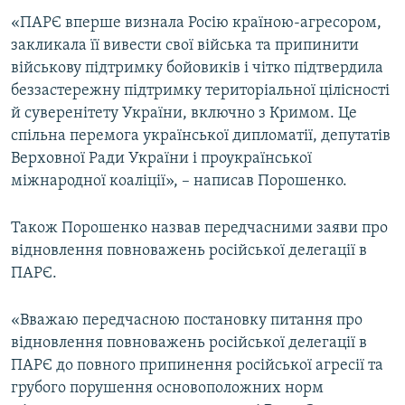
ВІДЕОУРОКИ «ELIFBE»
«ПАРЄ вперше визнала Росію країною-агресором,
Русский
закликала її вивести свої війська та припинити
СВІДЧЕННЯ ОКУПАЦІЇ
Qırımtatar
військову підтримку бойовиків і чітко підтвердила
УКРАЇНСЬКА ПРОБЛЕМА КРИМУ
беззастережну підтримку територіальної цілісності
й суверенітету України, включно з Кримом. Це
ДОЛУЧАЙСЯ!
ІНФОГРАФІКА
спільна перемога української дипломатії, депутатів
Верховної Ради України і проукраїнської
міжнародної коаліції», – написав Порошенко.
Усі сайти RFE/RL
Також Порошенко назвав передчасними заяви про
відновлення повноважень російської делегації в
ПАРЄ.
«Вважаю передчасною постановку питання про
відновлення повноважень російської делегації в
ПАРЄ до повного припинення російської агресії та
грубого порушення основоположних норм