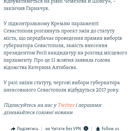
відбуватиметься на рівні Чемезова й Шойгу», –
закінчив Гарначук.
У підконтрольному Кремлю парламенті
Севастополя розглянуть проект змін до статуту
міста, що передбачає проведення прямих виборів
губернатора Севастополя, замість внесення
президентом Росії кандидатур на розгляд місцевого
парламенту. Про це 11 жовтня заявила голова
відомства Катерина Алтабаєва.
У разі зміни статуту, чергові вибори губернатора
анексованого Севастополя відбудуться 2017 року.
Підписуйтесь на наc у
Twitter
і першими
дізнавайтеся головні новини
Поділитись
Читати без VPN
Follow us