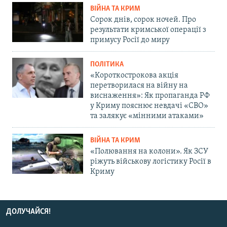
ВІЙНА ТА КРИМ
Сорок днів, сорок ночей. Про
результати кримської операції з
примусу Росії до миру
ПОЛІТИКА
«Короткострокова акція
перетворилася на війну на
виснаження»: Як пропаганда РФ
у Криму пояснює невдачі «СВО»
та залякує «мінними атаками»
ВІЙНА ТА КРИМ
«Полювання на колони». Як ЗСУ
ріжуть військову логістику Росії в
Криму
ДОЛУЧАЙСЯ!