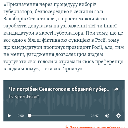
«Призначення через процедуру виборів
ВІДЕОУРОКИ «ELIFBE»
Русский
губернатора, безпосередньо в сесійній залі
СВІДЧЕННЯ ОКУПАЦІЇ
Закзборів Севастополя, є просто можливістю
Qırımtatar
заробляти депутатам на узгодженні тієї чи іншої
УКРАЇНСЬКА ПРОБЛЕМА КРИМУ
кандидатури в якості губернатора. При тому, що це
ДОЛУЧАЙСЯ!
ІНФОГРАФІКА
все одно є більш фіктивною функцією в Росії, тому
що кандидатури пропонує президент Росії, але, тим
не менш, узгодження дозволяє цим людям
торгувати свої голоси й отримати якісь преференції
Усі сайти RFE/RL
в подальшому», – сказав Гарначук.
Чи потрібен Севастополю обраний губернатор?
by
Крим.Реалії
No media source currently available
0:00
24:47