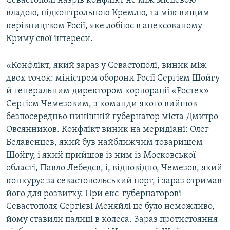
Севастополі назрів конфлікт не між місцевою
владою, підконтрольною Кремлю, та між вищим
керівництвом Росії, яке лобіює в анексованому
Криму свої інтереси.
«Конфлікт, який зараз у Севастополі, виник між
двох точок: міністром оборони Росії Сергієм Шойгу
й генеральним директором корпорації «Ростех»
Сергієм Чемезовим, з команди якого вийшов
безпосередньо нинішній губернатор міста Дмитро
Овсянников. Конфлікт виник на меридіані: Олег
Белавенцев, який був найближчим товаришем
Шойгу, і який прийшов із ним із Московської
області, Павло Лебедєв, і, відповідно, Чемезов, який
конкурує за севастопольський порт, і зараз отримав
його для розвитку. При екс-губернаторові
Севастополя Сергієві Меняйлі це було неможливо,
йому ставили палиці в колеса. Зараз протистояння