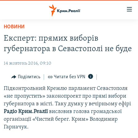
Доступність
посилання
Перейти
НОВИНИ
до
НОВИНИ
Експерт: прямих виборів
основного
ВОДА.КРИМ
матеріалу
губернатора в Севастополі не буде
ВІДЕО ТА ФОТО
Перейти
до
14 жовтень 2016, 09:10
ПОЛІТИКА
основної
БЛОГИ
Поділитись
Читати без VPN
навігації
Перейти
ПОГЛЯД
Підконтрольний Кремлю парламент Севастополя
до
«не пропустить» законопроект про прямі вибори
ІНТЕРВ'Ю
пошуку
губернатора в місті. Таку думку у вечірньому ефірі
ВСЕ ЗА ДЕНЬ
Радіо Крим.Реалії
висловив голова громадської
організації «Чистий берег. Крим» Володимир
СПЕЦПРОЕКТИ
Гарначук.
ЯК ОБІЙТИ БЛОКУВАННЯ
ДЕПОРТАЦІЯ