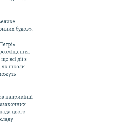
 велике
онних будов».
-Петрі»
о розміщення.
о всі дії з
і як ніколи
 можуть
ов наприкінці
незаконних
опада цього
складу