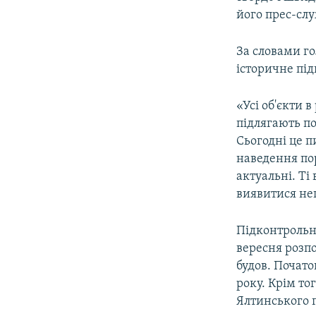
ВІДЕОУРОКИ «ELIFBE»
його прес-сл
СВІДЧЕННЯ ОКУПАЦІЇ
За словами го
УКРАЇНСЬКА ПРОБЛЕМА КРИМУ
історичне під
ІНФОГРАФІКА
«Усі об'єкти 
підлягають по
Сьогодні це п
наведення пор
актуальні. Ті
виявитися не
Підконтрольн
вересня розп
будов. Почато
року. Крім то
Ялтинського г