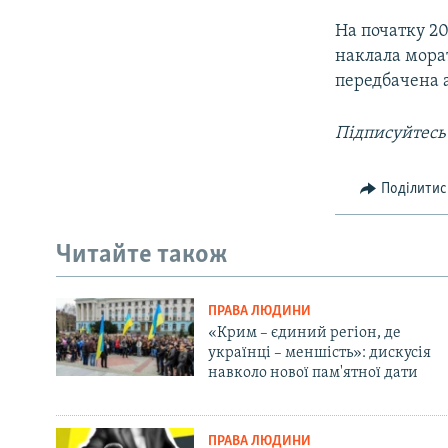
На початку 20
наклала морат
передбачена а
Підписуйтесь
Поділитис
Читайте також
ПРАВА ЛЮДИНИ
«Крим – єдиний регіон, де
українці – меншість»: дискусія
навколо нової пам'ятної дати
ПРАВА ЛЮДИНИ