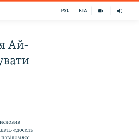
РУС
КТА
я Ай-
шувати
висловив
ішать «досить
, повідомляє