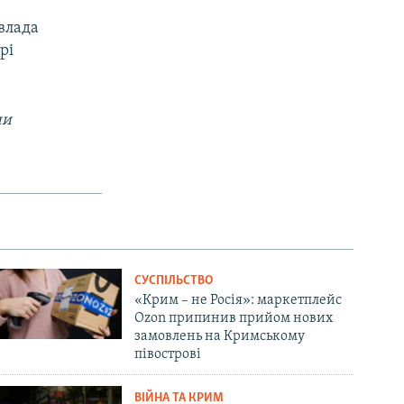
 влада
рі
ни
СУСПІЛЬСТВО
«Крим – не Росія»: маркетплейс
Ozon припинив прийом нових
замовлень на Кримському
півострові
ВІЙНА ТА КРИМ