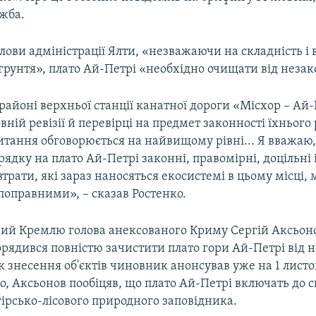
ужба.
лови адміністрації Ялти, «незважаючи на складність і
грунтя», плато Ай-Петрі «необхідно очищати від незак
в районі верхньої станції канатної дороги «Місхор – Ай
вній ревізії й перевірці на предмет законності їхньог
итання обговорюється на найвищому рівні... Я вважаю, щ
ядку на плато Ай-Петрі законні, правомірні, доцільні 
 втрати, які зараз наносяться екосистемі в цьому місці,
поправними», – сказав Ростенко.
ий Кремлю голова анексованого Криму Сергій Аксьон
орядився повністю зачистити плато гори Ай-Петрі від 
к знесення об'єктів чиновник анонсував уже на 1 лист
го, Аксьонов пообіцяв, що плато Ай-Петрі включать до 
ірсько-лісового природного заповідника.