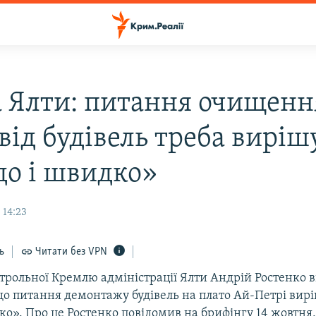
а Ялти: питання очищенн
від будівель треба вирі
до і швидко»
 14:23
ь
Читати без VPN
нтрольної Кремлю адміністрації Ялти Андрій Ростенко 
що питання демонтажу будівель на плато Ай-Петрі вир
ко». Про це Ростенко повідомив на брифінгу 14 жовтня