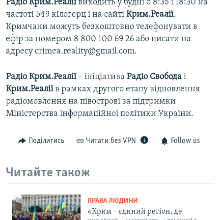
Радіо Крим.Реалії
виходить у будні о 8:35 і 18:30 на
частоті 549 кілогерц і на сайті
Крим.Реалії
.
Кримчани можуть безкоштовно телефонувати в
ефір за номером 8 800 100 69 26 або писати на
адресу crimea.reality@gmail.com.
Радіо Крим.Реалії
– ініціатива
Радіо Свобода
і
Крим.Реалії
в рамках другого етапу відновлення
радіомовлення на півострові за підтримки
Міністерства інформаційної політики України.
Поділитись
Читати без VPN
Follow us
Читайте також
ПРАВА ЛЮДИНИ
«Крим – єдиний регіон, де