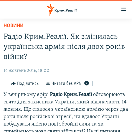
Доступність
посилання
Перейти
НОВИНИ
до
НОВИНИ
Радіо Крим.Реалії. Як змінилась
основного
ВОДА.КРИМ
матеріалу
українська армія після двох років
ВІДЕО ТА ФОТО
Перейти
війни?
до
ПОЛІТИКА
основної
14 жовтень 2016, 18:00
БЛОГИ
навігації
Перейти
Поділитись
Читати без VPN
ПОГЛЯД
до
У вечірньому ефірі
Радіо Крим.Реалії
обговорюють
ІНТЕРВ'Ю
пошуку
свято Дня захисника України, який відзначають 14
ВСЕ ЗА ДЕНЬ
жовтня. Що сталося з українською армією через два
СПЕЦПРОЕКТИ
роки після російської агресії, чи вдалося Україні
побудувати якісно нові збройні сили та як
ЯК ОБІЙТИ БЛОКУВАННЯ
ДЕПОРТАЦІЯ
сприймають нове свято військові? На ці питання