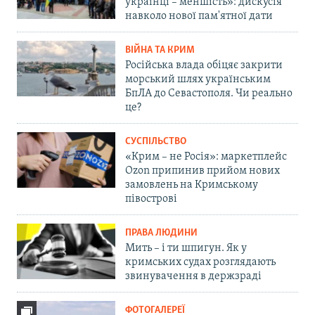
українці – меншість»: дискусія
навколо нової пам'ятної дати
ВІЙНА ТА КРИМ
Російська влада обіцяє закрити
морський шлях українським
БпЛА до Севастополя. Чи реально
це?
СУСПІЛЬСТВО
«Крим – не Росія»: маркетплейс
Ozon припинив прийом нових
замовлень на Кримському
півострові
ПРАВА ЛЮДИНИ
Мить – і ти шпигун. Як у
кримських судах розглядають
звинувачення в держзраді
ФОТОГАЛЕРЕЇ