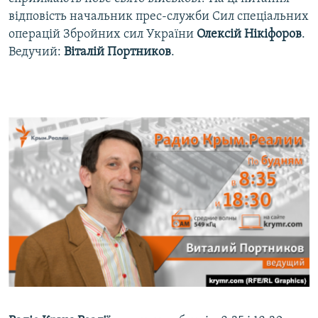
ВІДЕОУРОКИ «ELIFBE»
відповість начальник прес-служби Сил спеціальних
Русский
операцій Збройних сил України
Олексій Нікіфоров
.
СВІДЧЕННЯ ОКУПАЦІЇ
Qırımtatar
Ведучий:
Віталій Портников
.
УКРАЇНСЬКА ПРОБЛЕМА КРИМУ
ДОЛУЧАЙСЯ!
ІНФОГРАФІКА
Усі сайти RFE/RL