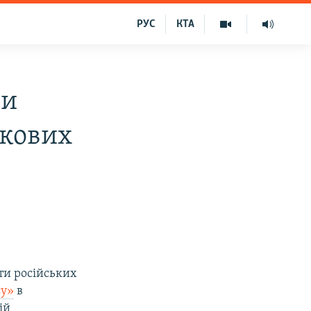
РУС
КТА
ли
ькових
ти російських
су»
в
ій