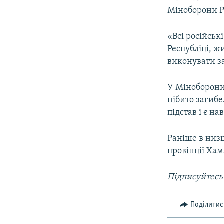
ВІДЕОУРОКИ «ELIFBE»
Міноборони Ро
СВІДЧЕННЯ ОКУПАЦІЇ
«Всі російськ
УКРАЇНСЬКА ПРОБЛЕМА КРИМУ
Республіці, ж
ІНФОГРАФІКА
виконувати за
У Міноборони
нібито загибе
підстав і є 
Раніше в низц
провінції Хам
Підписуйтесь
Поділитис