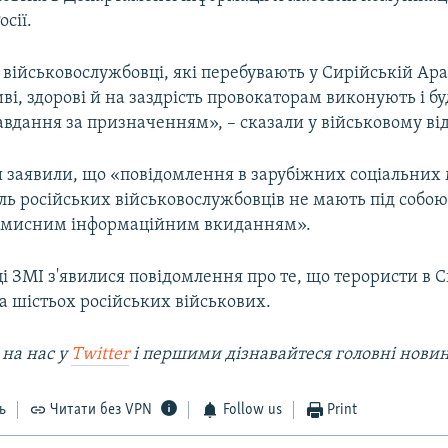
сії.
і військовослужбовці, які перебувають у Сирійській Ар
иві, здорові й на заздрість провокаторам виконують і б
вдання за призначенням», – сказали у військовому відо
 заявили, що «повідомлення в зарубіжних соціальних
ль російських військовослужбовців не мають під собою
навмисним інформаційним вкиданням».
і ЗМІ з'явилися повідомлення про те, що терористи в С
а шістьох російських військових.
 на наc у
Twitter
і першими дізнавайтеся головні нови
ь
Читати без VPN
Follow us
Print