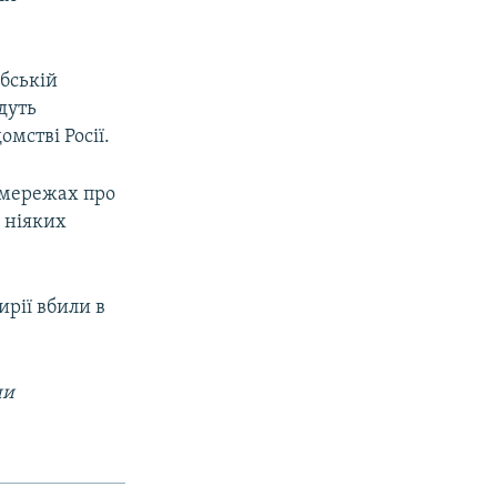
абській
удуть
мстві Росії.
 мережах про
 ніяких
ирії вбили в
ни