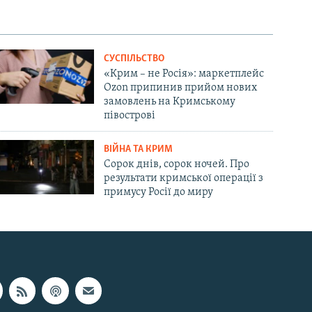
СУСПІЛЬСТВО
«Крим – не Росія»: маркетплейс
Ozon припинив прийом нових
замовлень на Кримському
півострові
ВІЙНА ТА КРИМ
Сорок днів, сорок ночей. Про
результати кримської операції з
примусу Росії до миру