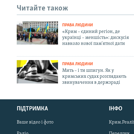
Читайте також
ПРАВА ЛЮДИНИ
«Крим – єдиний регіон, де
українці – меншість»: дискусія
навколо нової пам'ятної дати
ПРАВА ЛЮДИНИ
Мить – і ти шпигун. Як у
кримських судах розглядають
звинувачення в держзраді
Русский
Qırımtatar
ПІДТРИМКА
ІНФО
Ваше відео і фото
Крим.Реалії
ДОЛУЧАЙСЯ!
Радіо
Передрук