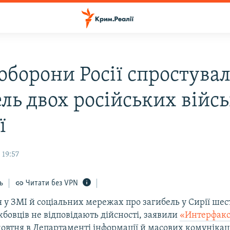
оборони Росії спростува
ель двох російських війс
ї
 19:57
ь
Читати без VPN
 у ЗМІ й соціальних мережах про загибель у Сирії шес
бовців не відповідають дійсності, заявили
«Интерфак
жовтня в Департаменті інформації й масових комунікац