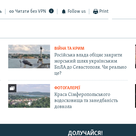
ь
Читати без VPN
Follow us
Print
ВІЙНА ТА КРИМ
Російська влада обіцяє закрити
морський шлях українським
БпЛА до Севастополя. Чи реально
це?
ФОТОГАЛЕРЕЇ
Краса Сімферопольського
водосховища та занедбаність
довкола
ДОЛУЧАЙСЯ!