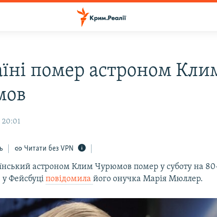
аїні помер астроном Кли
мов
 20:01
ь
Читати без VPN
їнський астроном Клим Чурюмов помер у суботу на 80
 у Фейсбуці
повідомила
його онучка Марія Мюллер.