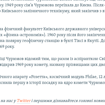
ку. 1949 року сім’я Чурюмова переїхала до Києва. Після
о Київського залізничного технікуму, який закінчив з 
на фізичний факультет Київського державного універси
 «фізика-астрономія»). 1960 року після його закінчен
а полярну геофізичну станцію в бухті Тіксі в Якутії. Д
69 року.
іці Чурюмов відомий тим, що разом із аспіранткою Св
відкрив 1969 року комету, названу прізвищами цих дво
чного апарату «Розетта», космічний модуль Philae, 12 
йснила першу в історії посадку на ядро комети Чурюмо
 на наc у
Twitter
і першими дізнавайтеся головні нови