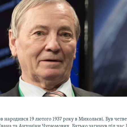
народився 19 лютого 1937 року в Миколаєві. Був четв
Івана та Антоніни Чурюмових. Батько загинув під час Д