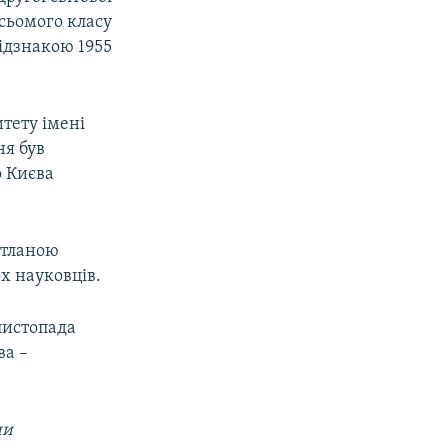
 сьомого класу
відзнакою 1955
тету імені
ня був
о Києва
ітланою
х науковців.
листопада
ва –
ни