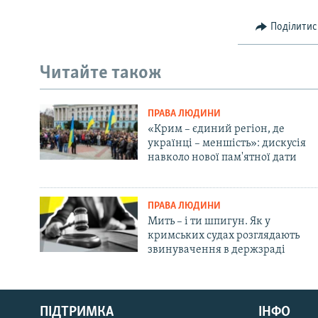
Поділитис
Читайте також
ПРАВА ЛЮДИНИ
«Крим – єдиний регіон, де
українці – меншість»: дискусія
навколо нової пам'ятної дати
ПРАВА ЛЮДИНИ
Мить – і ти шпигун. Як у
кримських судах розглядають
звинувачення в держзраді
Русский
ПІДТРИМКА
ІНФО
Qırımtatar