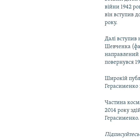
війни 1942 ро
він вступив д
року.
Далі вступив 
Шевченка (фах
направлений н
повернувся 19
Широкій публ
Герасименко 
Частина космі
2014 року зді
Герасименко.
Підписуйтесь