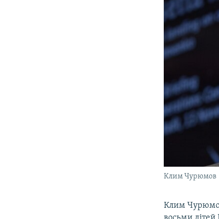
ВІДЕОУРОКИ «ELIFBE»
СВІДЧЕННЯ ОКУПАЦІЇ
УКРАЇНСЬКА ПРОБЛЕМА КРИМУ
ІНФОГРАФІКА
Клим Чурюмов
Клим Чурюмов 
восьми дітей 