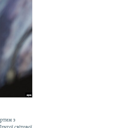
ертим з
ругої світової