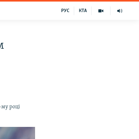
РУС
КТА
м
-му році