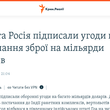
та Росія підписали угоди
чання зброї на мільярди
ів
 21:04
ь
Читати без VPN
я підписали оборонні угоди на багато мільярдів доларів.
постачання до Індії ракетних комплексів, вертольотів 
од відбулося в південному індійському штаті Гоа на зус