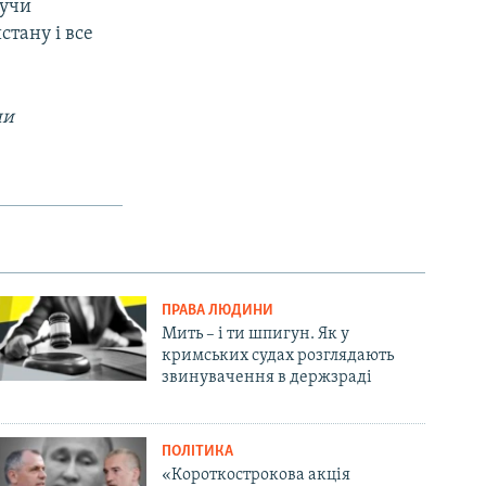
нучи
стану і все
ни
ПРАВА ЛЮДИНИ
Мить – і ти шпигун. Як у
кримських судах розглядають
звинувачення в держзраді
ПОЛІТИКА
«Короткострокова акція