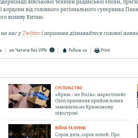
одернізації військової техніки радянської епохи, праг
ї кордони від головного регіонального суперника Паки
ого впливу Китаю.
 на наc у
Twitter
і першими дізнавайтеся головні нови
ь
Читати без VPN
Follow us
Print
СУСПІЛЬСТВО
«Крим – не Росія»: маркетплейс
Ozon припинив прийом нових
замовлень на Кримському
півострові
ВІЙНА ТА КРИМ
Сорок днів, сорок ночей. Про