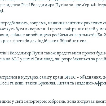
президента Росії Володимира Путіна та прем’єр-міністра
і.
 передбачають, зокрема, надання зенітних ракетних 
 можуть бути використані проти повітряних цілей у м
зони, спільне виробництво російських вертольотів Ка-2
ирьох фрегатів для індійських Збройних сил.
тін і Володимир Путін також представили проект буді
ів на АЕС у штаті Тамілнад, які розробляються за рос
зустрілися в кулуарах саміту країн БРІКС – об’єднання, д
 Росії та Індії, також Бразилія, Китай та Південно-Афр
льшим у світі імпортером озброєнь, вона витрачає деся