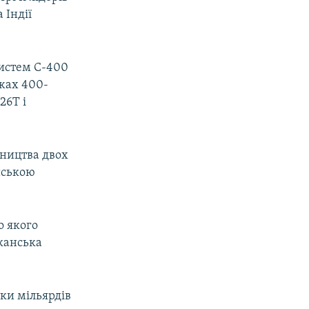
 Індії
систем С-400
ежах 400-
26Т і
вництва двох
ійською
о якого
иканська
тки мільярдів