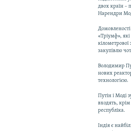
ВІДЕОУРОКИ «ELIFBE»
двох країн – 
СВІДЧЕННЯ ОКУПАЦІЇ
Нарендри Мод
УКРАЇНСЬКА ПРОБЛЕМА КРИМУ
Домовленості
ІНФОГРАФІКА
«Тріумф», які
кілометрової 
закупівлю чот
Володимир Пу
нових реактор
технологією.
Путін і Моді 
входять, крім
республіка.
Індія є найбі