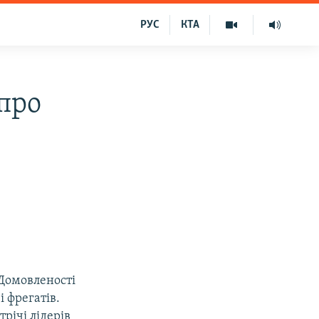
РУС
КТА
 про
 Домовленості
і фрегатів.
трічі лідерів