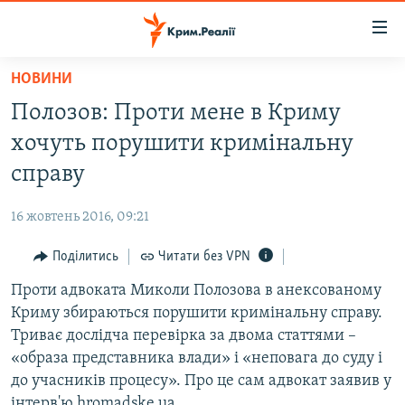
Доступність
посилання
Перейти
НОВИНИ
до
НОВИНИ
Полозов: Проти мене в Криму
основного
ВОДА.КРИМ
матеріалу
хочуть порушити кримінальну
ВІДЕО ТА ФОТО
Перейти
справу
до
ПОЛІТИКА
основної
16 жовтень 2016, 09:21
БЛОГИ
навігації
Перейти
Поділитись
Читати без VPN
ПОГЛЯД
до
Проти адвоката Миколи Полозова в анексованому
ІНТЕРВ'Ю
пошуку
Криму збираються порушити кримінальну справу.
ВСЕ ЗА ДЕНЬ
Триває дослідча перевірка за двома статтями –
СПЕЦПРОЕКТИ
«образа представника влади» і «неповага до суду і
до учасників процесу». Про це сам адвокат заявив у
ЯК ОБІЙТИ БЛОКУВАННЯ
ДЕПОРТАЦІЯ
інтерв'ю hromadske.ua.