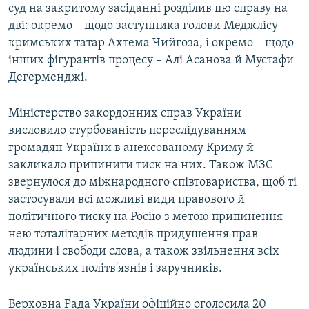
суд на закритому засіданні розділив цю справу на
дві: окремо – щодо заступника голови Меджлісу
кримських татар Ахтема Чийгоза, і окремо – щодо
інших фігурантів процесу – Алі Асанова й Мустафи
Дегерменджі.
Міністерство закордонних справ України
висловило стурбованість переслідуванням
громадян України в анексованому Криму й
закликало припинити тиск на них. Також МЗС
звернулося до міжнародного співтовариства, щоб ті
застосували всі можливі види правового й
політичного тиску на Росію з метою припинення
нею тоталітарних методів придушення прав
людини і свободи слова, а також звільнення всіх
українських політв'язнів і заручників.
Верховна Рада України офіційно оголосила 20