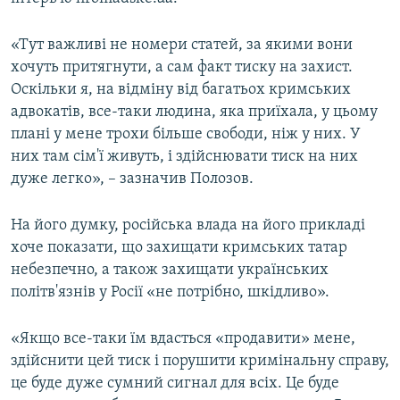
ВІДЕОУРОКИ «ELIFBE»
Русский
«Тут важливі не номери статей, за якими вони
СВІДЧЕННЯ ОКУПАЦІЇ
Qırımtatar
хочуть притягнути, а сам факт тиску на захист.
УКРАЇНСЬКА ПРОБЛЕМА КРИМУ
Оскільки я, на відміну від багатьох кримських
адвокатів, все-таки людина, яка приїхала, у цьому
ДОЛУЧАЙСЯ!
ІНФОГРАФІКА
плані у мене трохи більше свободи, ніж у них. У
них там сім'ї живуть, і здійснювати тиск на них
дуже легко», – зазначив Полозов.
Усі сайти RFE/RL
На його думку, російська влада на його прикладі
хоче показати, що захищати кримських татар
небезпечно, а також захищати українських
політв'язнів у Росії «не потрібно, шкідливо».
«Якщо все-таки їм вдасться «продавити» мене,
здійснити цей тиск і порушити кримінальну справу,
це буде дуже сумний сигнал для всіх. Це буде