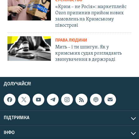
СУСПІЛЬСТВО
«Крим – не Росія»: маркетплейс
Ozon припинив прийом нових
замовлень на Кримському
півострові
ПРАВА ЛЮДИНИ
Мить – і ти шпигун. Як у
кримських судах розглядають
звинувачення в держзраді
ДОЛУЧАЙСЯ!
ПІДТРИМКА
ІНФО