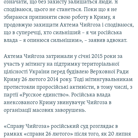
означати, що без захисту залишаться люди. Я
сподіваюся, цього не станеться. Поки що я не
збираюся припиняти свою роботу в Криму, я
продовжую захищати Ахтема Чийгоза і сподіваюся,
що в суперечці, хто сильніший – я чи російська
влада – я опинюся сильнішим», – заявив адвокат.
Ахтема Чийгоза затримали у січні 2015 роки за
участь у мітингу на підтримку територіальної
цілісності України перед будівлею Верховної Ради
Криму 26 лютого 2014 року. Тоді мітингувальникам
протистояли проросійські активісти, в тому числі, з
партії «Русское единство». Російська влада
анексованого Криму звинувачує Чийгоза в
організації масових заворушень.
«Справу Чийгоза» російський суд розглядає в
рамках «справи 26 лютого» після того, як 20 липня