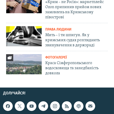
«Крим – не Росія»: маркетплейс
Ozon припинив прийом нових
замовлень на Кримському
півострові
ПРАВА ЛЮДИНИ
Мить – і ти шпигун. Як у
кримських судах розглядають
звинувачення в держзраді
ФОТОГАЛЕРЕЇ
Краса Сімферопольського
водосховища та занедбаність
довкола
ДОЛУЧАЙСЯ!