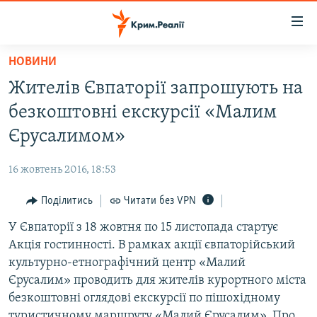
Доступність
посилання
Перейти
НОВИНИ
до
НОВИНИ
Жителів Євпаторії запрошують на
основного
ВОДА.КРИМ
матеріалу
безкоштовні екскурсії «Малим
ВІДЕО ТА ФОТО
Перейти
Єрусалимом»
до
ПОЛІТИКА
основної
16 жовтень 2016, 18:53
БЛОГИ
навігації
Перейти
Поділитись
Читати без VPN
ПОГЛЯД
до
У Євпаторії з 18 жовтня по 15 листопада стартує
ІНТЕРВ'Ю
пошуку
Акція гостинності. В рамках акції євпаторійський
ВСЕ ЗА ДЕНЬ
культурно-етнографічний центр «Малий
СПЕЦПРОЕКТИ
Єрусалим» проводить для жителів курортного міста
безкоштовні оглядові екскурсії по пішохідному
ЯК ОБІЙТИ БЛОКУВАННЯ
ДЕПОРТАЦІЯ
туристичному маршруту «Малий Єрусалим». Про