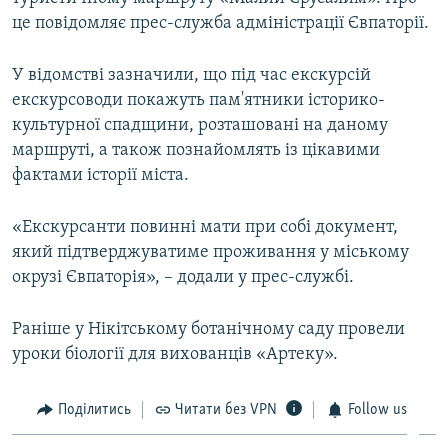
ВІДЕОУРОКИ «ELIFBE»
це повідомляє прес-служба адміністрації Євпаторії.
Русский
СВІДЧЕННЯ ОКУПАЦІЇ
Qırımtatar
У відомстві зазначили, що під час екскурсій
УКРАЇНСЬКА ПРОБЛЕМА КРИМУ
екскурсоводи покажуть пам'ятники історико-
культурної спадщини, розташовані на даному
ДОЛУЧАЙСЯ!
ІНФОГРАФІКА
маршруті, а також познайомлять із цікавими
фактами історії міста.
Усі сайти RFE/RL
«Екскурсанти повинні мати при собі документ,
який підтверджуватиме проживання у міському
окрузі Євпаторія», – додали у прес-службі.
Раніше у Нікітському ботанічному саду провели
уроки біології для вихованців «Артеку».
Поділитись
Читати без VPN
Follow us