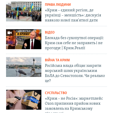
ПРАВА ЛЮДИНИ
«Крим – єдиний регіон, де
українці – меншість»: дискусія
навколо нової пам'ятної дати
ВІДЕО
Блокада без сухопутної операції:
Крим сам себе не заправить і не
прогодує | Крим.Реалії
ВІЙНА ТА КРИМ
Російська влада обіцяє закрити
морський шлях українським
БпЛА до Севастополя. Чи реально
це?
СУСПІЛЬСТВО
«Крим – не Росія»: маркетплейс
Ozon припинив прийом нових
замовлень на Кримському