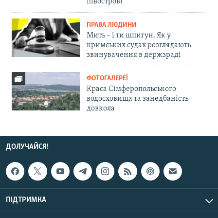
півострові
ПРАВА ЛЮДИНИ
Мить – і ти шпигун. Як у
кримських судах розглядають
звинувачення в держзраді
ФОТОГАЛЕРЕЇ
Краса Сімферопольського
водосховища та занедбаність
довкола
ДОЛУЧАЙСЯ!
ПІДТРИМКА