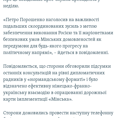
ВІДЕОУРОКИ «ELIFBE»
неділю.
Русский
СВІДЧЕННЯ ОКУПАЦІЇ
Qırımtatar
«Петро Порошенко наголосив на важливості
УКРАЇНСЬКА ПРОБЛЕМА КРИМУ
подальших скоординованих зусиль з метою
забезпечення виконання Росією та її маріонетками
ДОЛУЧАЙСЯ!
ІНФОГРАФІКА
безпекових умов Мінських домовленостей як
передумови для будь-якого прогресу на
політичному напрямі», – йдеться в повідомленні.
Усі сайти RFE/RL
Повідомляється, що сторони обговорили підсумки
останніх консультацій на рівні дипломатичних
радників у «нормандському форматі» і було
відзначено ефективну німецько-франко-
українську взаємодію в опрацюванні дорожньої
карти імплементації «Мінська».
Сторони домовились провести наступну телефонну