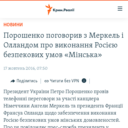
Доступність
посилання
Перейти
НОВИНИ
до
НОВИНИ
Порошенко поговорив з Меркель і
основного
ВОДА.КРИМ
матеріалу
Олландом про виконання Росією
ВІДЕО ТА ФОТО
Перейти
безпекових умов «Мінська»
до
ПОЛІТИКА
основної
17 жовтень 2016, 07:50
БЛОГИ
навігації
Перейти
Поділитись
Читати без VPN
ПОГЛЯД
до
Президент України Петро Порошенко провів
ІНТЕРВ'Ю
пошуку
телефонні переговори за участі канцлера
ВСЕ ЗА ДЕНЬ
Німеччини Ангели Меркель та президента Франції
СПЕЦПРОЕКТИ
Франсуа Олланда щодо забезпечення виконання
Росією безпекових умов мінських домовленостей.
ЯК ОБІЙТИ БЛОКУВАННЯ
ДЕПОРТАЦІЯ
Про це повідомляє прес-служба президента у