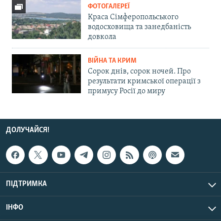
ФОТОГАЛЕРЕЇ
Краса Сімферопольського
водосховища та занедбаність
довкола
ВІЙНА ТА КРИМ
Сорок днів, сорок ночей. Про
результати кримської операції з
примусу Росії до миру
ДОЛУЧАЙСЯ!
ПІДТРИМКА
ІНФО