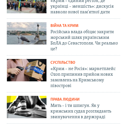
«Крим – єдиний регіон, де
українці – меншість»: дискусія
навколо нової пам'ятної дати
ВІЙНА ТА КРИМ
Російська влада обіцяє закрити
морський шлях українським
БпЛА до Севастополя. Чи реально
це?
СУСПІЛЬСТВО
«Крим – не Росія»: маркетплейс
Ozon припинив прийом нових
замовлень на Кримському
півострові
ПРАВА ЛЮДИНИ
Мить – і ти шпигун. Як у
кримських судах розглядають
звинувачення в держзраді