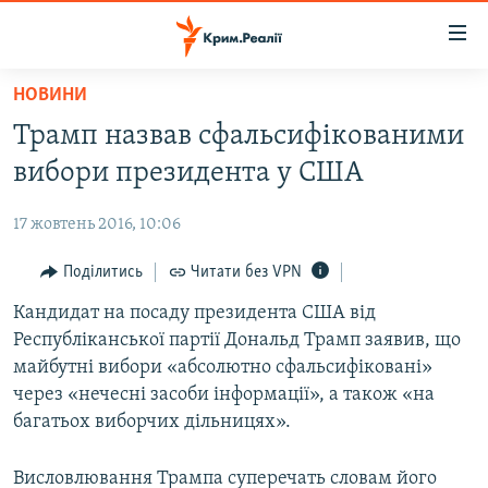
Доступність
посилання
Перейти
НОВИНИ
до
НОВИНИ
Трамп назвав сфальсифікованими
основного
ВОДА.КРИМ
матеріалу
вибори президента у США
ВІДЕО ТА ФОТО
Перейти
до
17 жовтень 2016, 10:06
ПОЛІТИКА
основної
БЛОГИ
Поділитись
Читати без VPN
навігації
Перейти
ПОГЛЯД
Кандидат на посаду президента США від
до
Республіканської партії Дональд Трамп заявив, що
ІНТЕРВ'Ю
пошуку
майбутні вибори «абсолютно сфальсифіковані»
ВСЕ ЗА ДЕНЬ
через «нечесні засоби інформації», а також «на
багатьох виборчих дільницях».
СПЕЦПРОЕКТИ
ЯК ОБІЙТИ БЛОКУВАННЯ
ДЕПОРТАЦІЯ
Висловлювання Трампа суперечать словам його