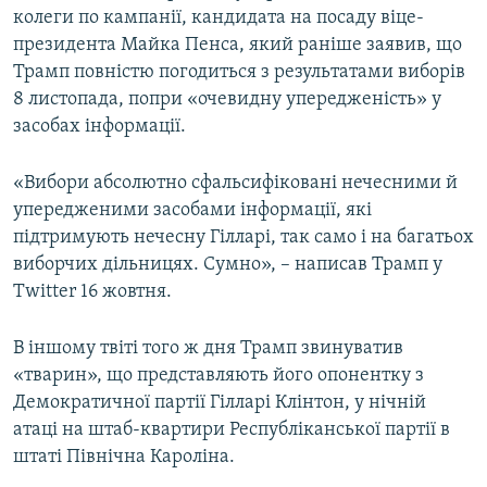
колеги по кампанії, кандидата на посаду віце-
ВІДЕОУРОКИ «ELIFBE»
Русский
президента Майка Пенса, який раніше заявив, що
СВІДЧЕННЯ ОКУПАЦІЇ
Трамп повністю погодиться з результатами виборів
Qırımtatar
8 листопада, попри «очевидну упередженість» у
УКРАЇНСЬКА ПРОБЛЕМА КРИМУ
засобах інформації.
ДОЛУЧАЙСЯ!
ІНФОГРАФІКА
«Вибори абсолютно сфальсифіковані нечесними й
упередженими засобами інформації, які
підтримують нечесну Гілларі, так само і на багатьох
Усі сайти RFE/RL
виборчих дільницях. Сумно», – написав Трамп у
Twitter 16 жовтня.
В іншому твіті того ж дня Трамп звинуватив
«тварин», що представляють його опонентку з
Демократичної партії Гілларі Клінтон, у нічній
атаці на штаб-квартири Республіканської партії в
штаті Північна Кароліна.