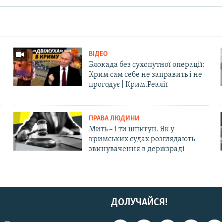
ВІДЕО
Блокада без сухопутної операції:
Крим сам себе не заправить і не
прогодує | Крим.Реалії
ПРАВА ЛЮДИНИ
Мить – і ти шпигун. Як у
кримських судах розглядають
звинувачення в держзраді
ДОЛУЧАЙСЯ!