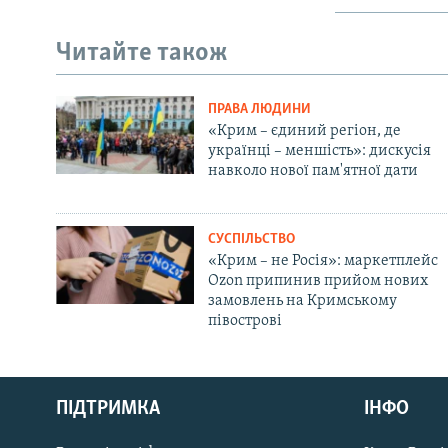
Читайте також
ПРАВА ЛЮДИНИ
«Крим – єдиний регіон, де
українці – меншість»: дискусія
навколо нової пам'ятної дати
СУСПІЛЬСТВО
«Крим – не Росія»: маркетплейс
Ozon припинив прийом нових
замовлень на Кримському
півострові
Русский
Qırımtatar
ПІДТРИМКА
ІНФО