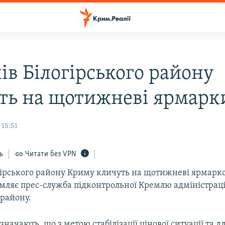
ів Білогірського району
ть на щотижневі ярмарк
 15:51
ь
Читати без VPN
гірського району Криму кличуть на щотижневі ярмарко
омляє прес-служба підконтрольної Кремлю адміністраці
 району.
азначають, що з метою стабілізації цінової ситуації та д