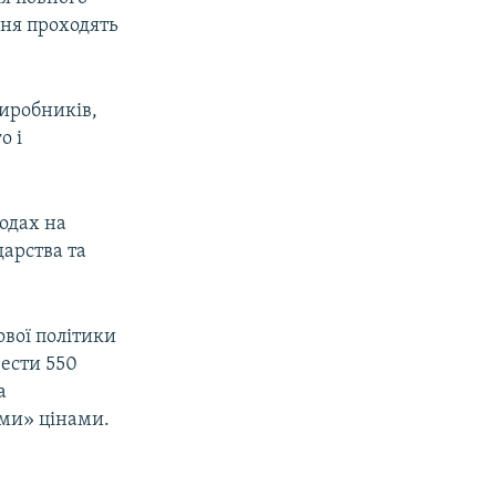
жня проходять
виробників,
о і
одах на
арства та
вої політики
вести 550
а
ми» цінами.