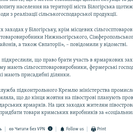
опиту населення на території міста Білогірська щоти
оди з реалізації сільськогосподарської продукції.
 заходах у Білогірську, крім місцевих сільгосптоваро
ь товаровиробники Нижньогірського, Сімферопольськог
айонів, а також Євпаторії», – повідомили у відомстві.
 підкреслили, що право брати участь в ярмаркових зах
иму мають сільгосптоваровиробники, фермерські господ
кі мають присадибні ділянки.
служба підконтрольного Кремлю міністерства промисло
ляла, що до кінця жовтня на півострові планують про
одарських ярмарків. На цих заходах жителям півостров
придбати товари кримських виробників за «соціальни
ь
Читати без VPN
Follow us
Print