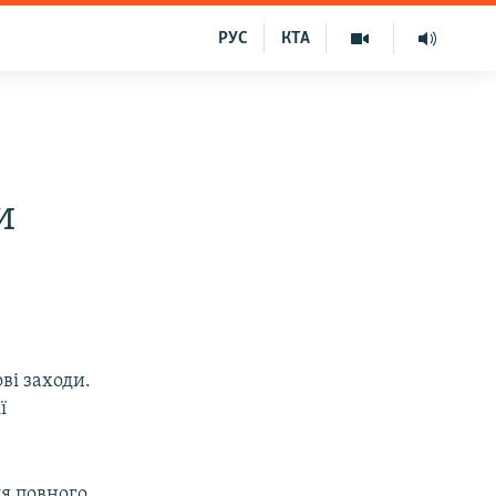
РУС
КТА
и
ві заходи.
ї
ля повного