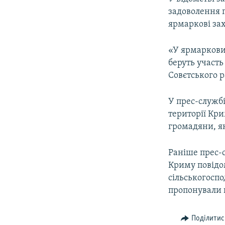
ВІДЕОУРОКИ «ELIFBE»
задоволення п
СВІДЧЕННЯ ОКУПАЦІЇ
ярмаркові зах
УКРАЇНСЬКА ПРОБЛЕМА КРИМУ
«У ярмаркових
ІНФОГРАФІКА
беруть участ
Совєтського р
У прес-службі
території Кр
громадяни, я
Раніше прес-
Криму повідом
сільськогосп
пропонували 
Поділитис