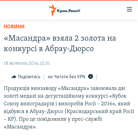
Доступність
посилання
Перейти
НОВИНИ
до
НОВИНИ
«Масандра» взяла 2 золота на
основного
ВОДА.КРИМ
матеріалу
конкурсі в Абрау-Дюрсо
ВІДЕО ТА ФОТО
Перейти
до
18 жовтень 2016, 12:51
ПОЛІТИКА
основної
БЛОГИ
Поділитись
Читати без VPN
навігації
Перейти
ПОГЛЯД
Продукція винзаводу «Масандра» завоювала дві
до
золоті медалі на дегустаційному конкурсі «Кубок
ІНТЕРВ'Ю
пошуку
Союзу виноградарів і виноробів Росії – 2016», який
ВСЕ ЗА ДЕНЬ
відбувся в Абрау-Дюрсо (Краснодарський край Росії
– КР). Про це повідомили у прес-службі
СПЕЦПРОЕКТИ
«Масандри».
ЯК ОБІЙТИ БЛОКУВАННЯ
ДЕПОРТАЦІЯ