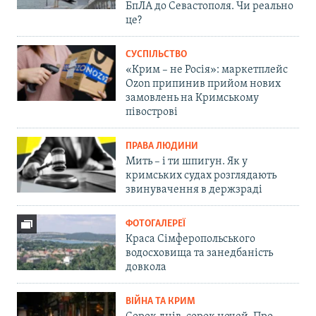
БпЛА до Севастополя. Чи реально
це?
СУСПІЛЬСТВО
«Крим – не Росія»: маркетплейс
Ozon припинив прийом нових
замовлень на Кримському
півострові
ПРАВА ЛЮДИНИ
Мить – і ти шпигун. Як у
кримських судах розглядають
звинувачення в держзраді
ФОТОГАЛЕРЕЇ
Краса Сімферопольського
водосховища та занедбаність
довкола
ВІЙНА ТА КРИМ