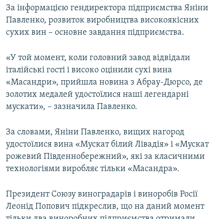
За інформацією гендиректора підприємства Яніни
ВІДЕОУРОКИ «ELIFBE»
Русский
Павленко, розвиток виробництва високоякісних
СВІДЧЕННЯ ОКУПАЦІЇ
сухих вин – основне завдання підприємства.
Qırımtatar
УКРАЇНСЬКА ПРОБЛЕМА КРИМУ
«У той момент, коли головний завод відвідали
ДОЛУЧАЙСЯ!
ІНФОГРАФІКА
італійські гості і високо оцінили сухі вина
«Масандри», прийшла новина з Абрау-Дюрсо, де
золотих медалей удостоїлися наші легендарні
мускати», – зазначила Павленко.
Усі сайти RFE/RL
За словами, Яніни Павленко, вищих нагород
удостоїлися вина «Мускат білий Лівадія» і «Мускат
рожевий Південнобережний», які за класичними
технологіями виробляє тільки «Масандра».
Президент Союзу виноградарів і виноробів Росії
Леонід Попович підкреслив, що на даний момент
тільки два виноробних підприємства отримали