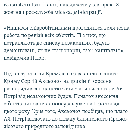
глави Ялти Іван Паюк, повідомляє у вівторок 18
ВІДЕОУРОКИ «ELIFBE»
Русский
жовтня прес-служба міськадміністрації.
СВІДЧЕННЯ ОКУПАЦІЇ
Qırımtatar
УКРАЇНСЬКА ПРОБЛЕМА КРИМУ
«Нашими співробітниками проводиться величезна
робота по ревізії всіх об'єктів. Ті з них, що
ДОЛУЧАЙСЯ!
ІНФОГРАФІКА
потрапляють до списку незаконних, будуть
демонтовані, як не стаціонарні, так і капітальні», –
повідомив Паюк.
Усі сайти RFE/RL
Підконтрольний Кремлю голова анексованого
Криму Сергій Аксьонов наприкінці вересня
розпорядився повністю зачистити плато гори Ай-
Петрі від незаконних будов. Початок знесення
об'єктів чиновник анонсував уже на 1 листопада
цього року. Крім того, Аксьонов пообіцяв, що плато
Ай-Петрі включать до складу Ялтинського гірсько-
лісового природного заповідника.