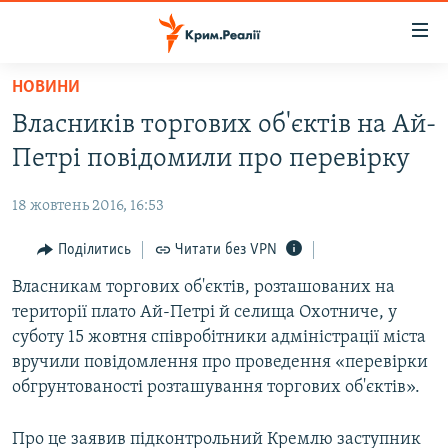
Доступність
посилання
Перейти
НОВИНИ
до
НОВИНИ
Власників торгових об'єктів на Ай-
основного
ВОДА.КРИМ
матеріалу
Петрі повідомили про перевірку
ВІДЕО ТА ФОТО
Перейти
до
18 жовтень 2016, 16:53
ПОЛІТИКА
основної
БЛОГИ
Поділитись
Читати без VPN
навігації
Перейти
ПОГЛЯД
Власникам торгових об'єктів, розташованих на
до
території плато Ай-Петрі й селища Охотниче, у
ІНТЕРВ'Ю
пошуку
суботу 15 жовтня співробітники адміністрації міста
ВСЕ ЗА ДЕНЬ
вручили повідомлення про проведення «перевірки
обгрунтованості розташування торгових об'єктів».
СПЕЦПРОЕКТИ
ЯК ОБІЙТИ БЛОКУВАННЯ
ДЕПОРТАЦІЯ
Про це заявив підконтрольний Кремлю заступник