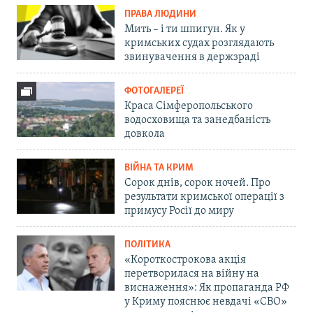
ПРАВА ЛЮДИНИ
Мить – і ти шпигун. Як у
кримських судах розглядають
звинувачення в держзраді
ФОТОГАЛЕРЕЇ
Краса Сімферопольського
водосховища та занедбаність
довкола
ВІЙНА ТА КРИМ
Сорок днів, сорок ночей. Про
результати кримської операції з
примусу Росії до миру
ПОЛІТИКА
«Короткострокова акція
перетворилася на війну на
виснаження»: Як пропаганда РФ
у Криму пояснює невдачі «СВО»