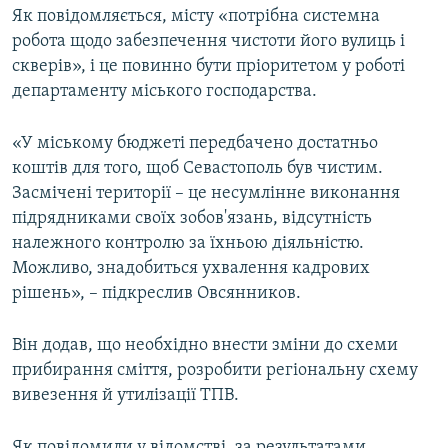
Як повідомляється, місту «потрібна системна
ВІДЕОУРОКИ «ELIFBE»
Русский
робота щодо забезпечення чистоти його вулиць і
СВІДЧЕННЯ ОКУПАЦІЇ
скверів», і це повинно бути пріоритетом у роботі
Qırımtatar
департаменту міського господарства.
УКРАЇНСЬКА ПРОБЛЕМА КРИМУ
ДОЛУЧАЙСЯ!
ІНФОГРАФІКА
«У міському бюджеті передбачено достатньо
коштів для того, щоб Севастополь був чистим.
Засмічені території – це несумлінне виконання
підрядниками своїх зобов'язань, відсутність
Усі сайти RFE/RL
належного контролю за їхньою діяльністю.
Можливо, знадобиться ухвалення кадрових
рішень», – підкреслив Овсянников.
Він додав, що необхідно внести зміни до схеми
прибирання сміття, розробити регіональну схему
вивезення й утилізації ТПВ.
Як повідомили у відомстві, за результатами