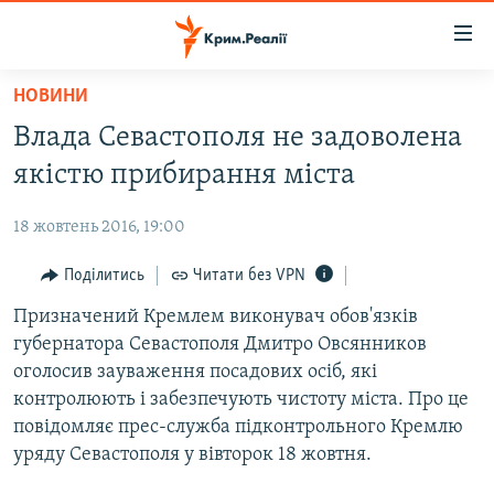
Доступність
посилання
Перейти
НОВИНИ
до
НОВИНИ
Влада Севастополя не задоволена
основного
ВОДА.КРИМ
матеріалу
якістю прибирання міста
ВІДЕО ТА ФОТО
Перейти
до
18 жовтень 2016, 19:00
ПОЛІТИКА
основної
БЛОГИ
Поділитись
Читати без VPN
навігації
Перейти
ПОГЛЯД
Призначений Кремлем виконувач обов'язків
до
губернатора Севастополя Дмитро Овсянников
ІНТЕРВ'Ю
пошуку
оголосив зауваження посадових осіб, які
ВСЕ ЗА ДЕНЬ
контролюють і забезпечують чистоту міста. Про це
повідомляє прес-служба підконтрольного Кремлю
СПЕЦПРОЕКТИ
уряду Севастополя у вівторок 18 жовтня.
ЯК ОБІЙТИ БЛОКУВАННЯ
ДЕПОРТАЦІЯ