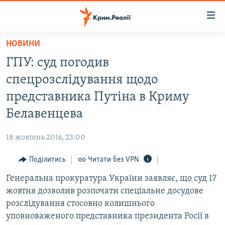
Доступність
посилання
Перейти
НОВИНИ
до
НОВИНИ
ГПУ: суд погодив
основного
ВОДА.КРИМ
матеріалу
спецрозслідування щодо
ВІДЕО ТА ФОТО
Перейти
представника Путіна в Криму
до
ПОЛІТИКА
Белавенцева
основної
БЛОГИ
навігації
18 жовтень 2016, 23:00
Перейти
ПОГЛЯД
до
Поділитись
Читати без VPN
ІНТЕРВ'Ю
пошуку
Генеральна прокуратура України заявляє, що суд 17
ВСЕ ЗА ДЕНЬ
жовтня дозволив розпочати спеціальне досудове
СПЕЦПРОЕКТИ
розслідування стосовно колишнього
уповноваженого представника президента Росії в
ЯК ОБІЙТИ БЛОКУВАННЯ
ДЕПОРТАЦІЯ