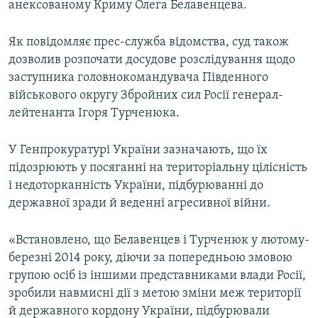
анексованому Криму Олега Белавенцева.
ВІДЕОУРОКИ «ELIFBE»
Русский
СВІДЧЕННЯ ОКУПАЦІЇ
Як повідомляє прес-служба відомства, суд також
Qırımtatar
дозволив розпочати досудове розслідування щодо
УКРАЇНСЬКА ПРОБЛЕМА КРИМУ
заступника головнокомандувача Південного
ДОЛУЧАЙСЯ!
ІНФОГРАФІКА
військового округу Збройних сил Росії генерал-
лейтенанта Ігоря Турченюка.
У Генпрокуратурі України зазначають, що їх
Усі сайти RFE/RL
підозрюють у посяганні на територіальну цілісність
і недоторканність України, підбурюванні до
державної зради й веденні агресивної війни.
«Встановлено, що Белавенцев і Турченюк у лютому-
березні 2014 року, діючи за попередньою змовою
групою осіб із іншими представниками влади Росії,
зробили навмисні дії з метою зміни меж території
й державного кордону України, підбурювали