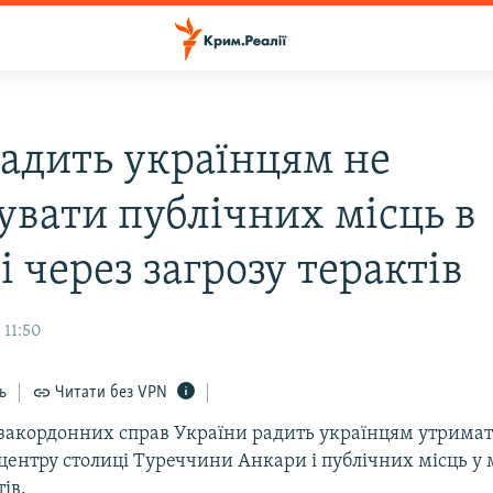
адить українцям не
дувати публічних місць в
 через загрозу терактів
 11:50
ь
Читати без VPN
 закордонних справ України радить українцям утримат
центру столиці Туреччини Анкари і публічних місць у м
ів.