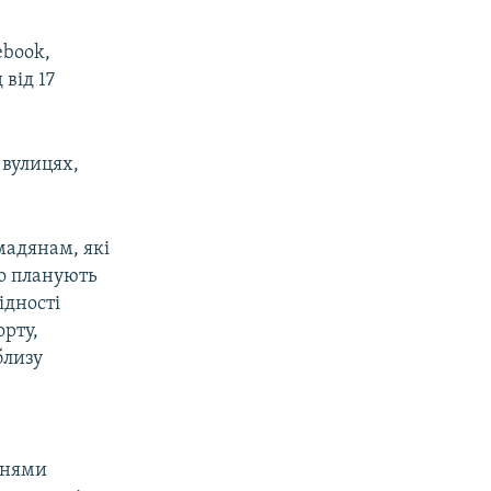
ebook,
від 17
 вулицях,
мадянам, які
бо планують
ідності
орту,
близу
тнями