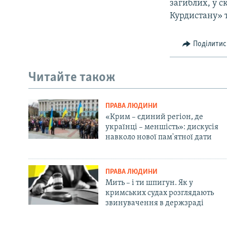
загиблих, у с
Курдистану» 
Поділитис
Читайте також
ПРАВА ЛЮДИНИ
«Крим – єдиний регіон, де
українці – меншість»: дискусія
навколо нової пам'ятної дати
ПРАВА ЛЮДИНИ
Мить – і ти шпигун. Як у
кримських судах розглядають
звинувачення в держзраді