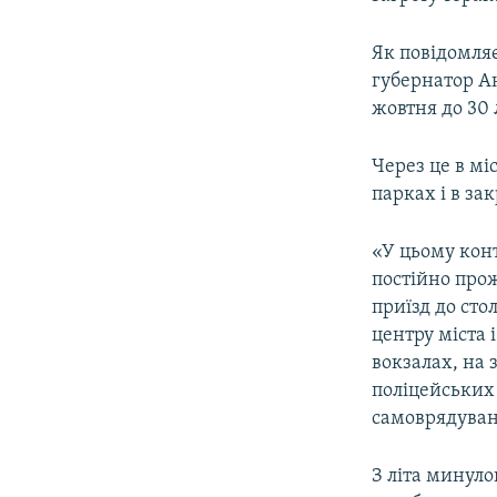
ВІДЕОУРОКИ «ELIFBE»
СВІДЧЕННЯ ОКУПАЦІЇ
Як повідомля
губернатор Ан
УКРАЇНСЬКА ПРОБЛЕМА КРИМУ
жовтня до 30 
ІНФОГРАФІКА
Через це в мі
парках і в з
«У цьому кон
постійно про
приїзд до сто
центру міста 
вокзалах, на 
поліцейських 
самоврядуванн
З літа минуло