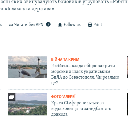
коєні яких звинувачують бойовиків угруповань «Робітн
та «Ісламська держава».
ь
Читати без VPN
Follow us
Print
ВІЙНА ТА КРИМ
Російська влада обіцяє закрити
морський шлях українським
БпЛА до Севастополя. Чи реально
це?
ФОТОГАЛЕРЕЇ
Краса Сімферопольського
водосховища та занедбаність
довкола