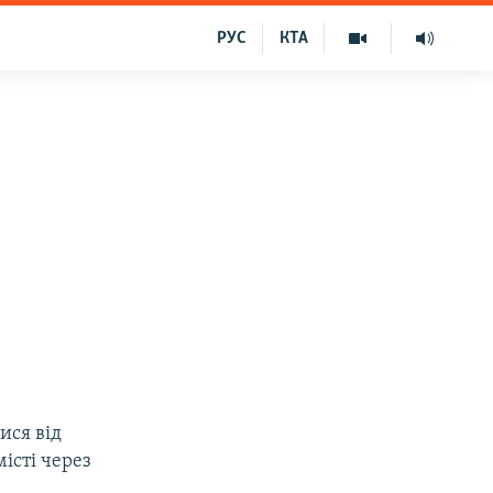
РУС
КТА
ися від
істі через