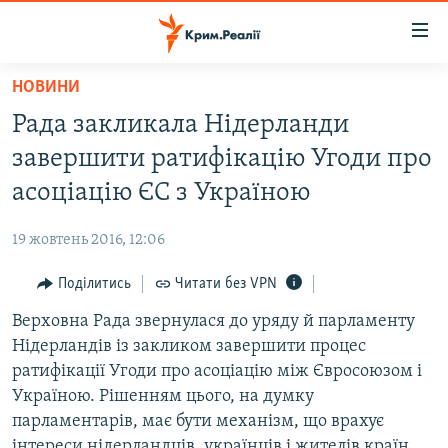
Доступність
посилання
Перейти
НОВИНИ
до
НОВИНИ
Рада закликала Нідерланди
основного
ВОДА.КРИМ
матеріалу
завершити ратифікацію Угоди про
ВІДЕО ТА ФОТО
Перейти
асоціацію ЄС з Україною
до
ПОЛІТИКА
основної
19 жовтень 2016, 12:06
БЛОГИ
навігації
Перейти
Поділитись
Читати без VPN
ПОГЛЯД
до
Верховна Рада звернулася до уряду й парламенту
ІНТЕРВ'Ю
пошуку
Нідерландів із закликом завершити процес
ВСЕ ЗА ДЕНЬ
ратифікації Угоди про асоціацію між Євросоюзом і
СПЕЦПРОЕКТИ
Україною. Рішенням цього, на думку
парламентарів, має бути механізм, що врахує
ЯК ОБІЙТИ БЛОКУВАННЯ
ДЕПОРТАЦІЯ
інтереси нідерландців, українців і жителів країн