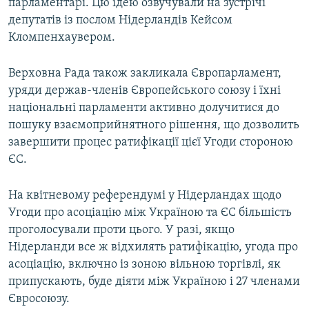
парламентарі. Цю ідею озвучували на зустрічі
депутатів із послом Нідерландів Кейсом
Кломпенхаувером.
Верховна Рада також закликала Європарламент,
уряди держав-членів Європейського союзу і їхні
національні парламенти активно долучитися до
пошуку взаємоприйнятного рішення, що дозволить
завершити процес ратифікації цієї Угоди стороною
ЄС.
На квітневому референдумі у Нідерландах щодо
Угоди про асоціацію між Україною та ЄС більшість
проголосували проти цього. У разі, якщо
Нідерланди все ж відхилять ратифікацію, угода про
асоціацію, включно із зоною вільною торгівлі, як
припускають, буде діяти між Україною і 27 членами
Євросоюзу.