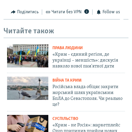
Поділитись
Читати без VPN
Follow us
Читайте також
ПРАВА ЛЮДИНИ
«Крим – єдиний регіон, де
українці – меншість»: дискусія
навколо нової пам'ятної дати
ВІЙНА ТА КРИМ
Російська влада обіцяє закрити
морський шлях українським
БпЛА до Севастополя. Чи реально
це?
СУСПІЛЬСТВО
«Крим – не Росія»: маркетплейс
Ozon припинив прийом нових