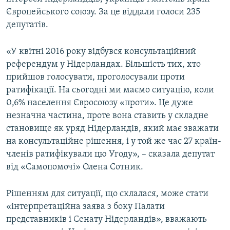
ВІДЕОУРОКИ «ELIFBE»
Європейського союзу. За це віддали голоси 235
Русский
депутатів.
СВІДЧЕННЯ ОКУПАЦІЇ
Qırımtatar
УКРАЇНСЬКА ПРОБЛЕМА КРИМУ
«У квітні 2016 року відбувся консультаційний
референдум у Нідерландах. Більшість тих, хто
ДОЛУЧАЙСЯ!
ІНФОГРАФІКА
прийшов голосувати, проголосували проти
ратифікації. На сьогодні ми маємо ситуацію, коли
0,6% населення Євросоюзу «проти». Це дуже
Усі сайти RFE/RL
незначна частина, проте вона ставить у складне
становище як уряд Нідерландів, який має зважати
на консультаційне рішення, і у той же час 27 країн-
членів ратифікували цю Угоду», – сказала депутат
від «Самопомочі» Олена Сотник.
Рішенням для ситуації, що склалася, може стати
«інтерпретаційна заява з боку Палати
представників і Сенату Нідерландів», вважають