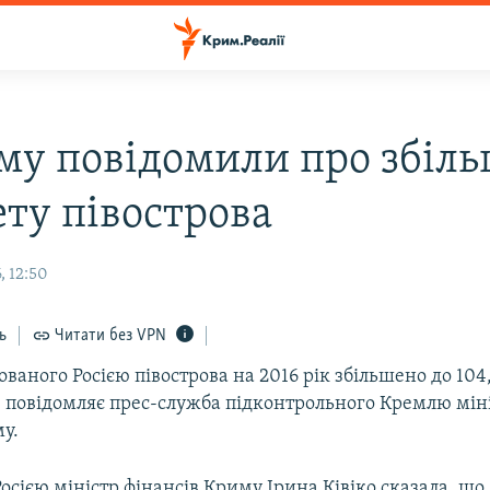
му повідомили про збіл
ту півострова
, 12:50
ь
Читати без VPN
ваного Росією півострова на 2016 рік збільшено до 104
е повідомляє прес-служба підконтрольного Кремлю мін
у.
сією міністр фінансів Криму Ірина Ківіко сказала, що