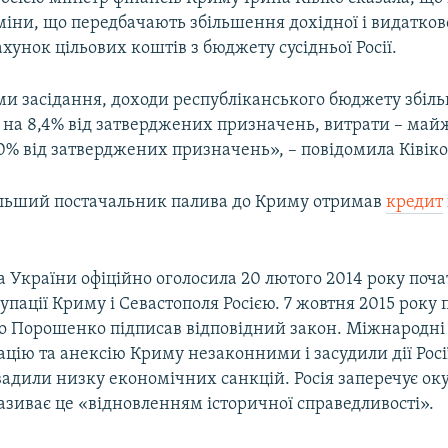
міни, що передбачають збільшення дохідної і видатков
хунок цільових коштів з бюджету сусідньої Росії.
ми засідання, доходи республіканського бюджету збіль
о на 8,4% від затверджених призначень, витрати – май
5,0% від затверджених призначень», – повідомила Ківіко
льший постачальник палива до Криму отримав
кредит
 України офіційно оголосила 20 лютого 2014 року поч
упації Криму і Севастополя Росією. 7 жовтня 2015 року
о Порошенко підписав відповідний закон. Міжнародні 
цію та анексію Криму незаконними і засудили дії Росі
вадили низку економічних санкцій. Росія заперечує ок
називає це «відновленням історичної справедливості».