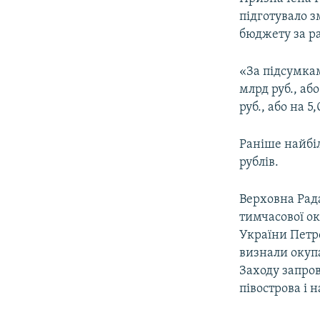
ВІДЕОУРОКИ «ELIFBE»
підготувало з
СВІДЧЕННЯ ОКУПАЦІЇ
бюджету за ра
УКРАЇНСЬКА ПРОБЛЕМА КРИМУ
«За підсумка
ІНФОГРАФІКА
млрд руб., аб
руб., або на 
Раніше найбі
рублів.
Верховна Рада
тимчасової ок
України Петр
визнали окупа
Заходу запро
півострова і 