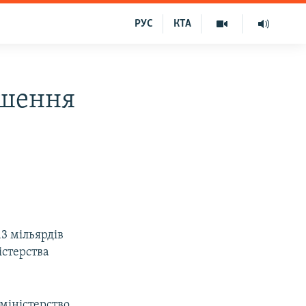
РУС
КТА
ьшення
,3 мільярдів
істерства
 міністерство