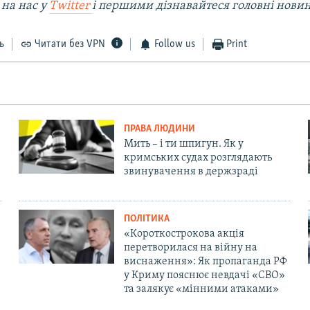
 на наc у
Twitter
і першими дізнавайтеся головні нови
ь
Читати без VPN
Follow us
Print
ПРАВА ЛЮДИНИ
Мить – і ти шпигун. Як у
кримських судах розглядають
звинувачення в держзраді
ПОЛІТИКА
«Короткострокова акція
перетворилася на війну на
виснаження»: Як пропаганда РФ
у Криму пояснює невдачі «СВО»
та залякує «мінними атаками»