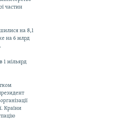
ої частин
шилися на 8,1
же на 6 млрд
.
в 1 мільярд
атком
 президент
організації
ї. Країни
упацію