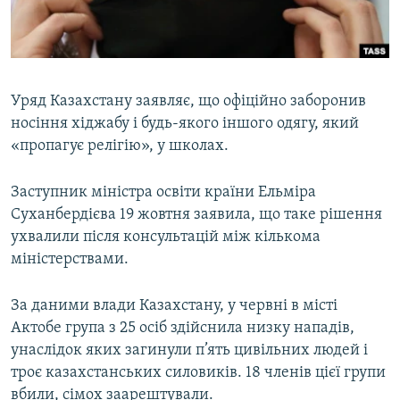
ВІДЕОУРОКИ «ELIFBE»
Русский
СВІДЧЕННЯ ОКУПАЦІЇ
Qırımtatar
УКРАЇНСЬКА ПРОБЛЕМА КРИМУ
Уряд Казахстану заявляє, що офіційно заборонив
ДОЛУЧАЙСЯ!
ІНФОГРАФІКА
носіння хіджабу і будь-якого іншого одягу, який
«пропагує релігію», у школах.
Заступник міністра освіти країни Ельміра
Усі сайти RFE/RL
Суханбердієва 19 жовтня заявила, що таке рішення
ухвалили після консультацій між кількома
міністерствами.
За даними влади Казахстану, у червні в місті
Актобе група з 25 осіб здійснила низку нападів,
унаслідок яких загинули п’ять цивільних людей і
троє казахстанських силовиків. 18 членів цієї групи
вбили, сімох заарештували.