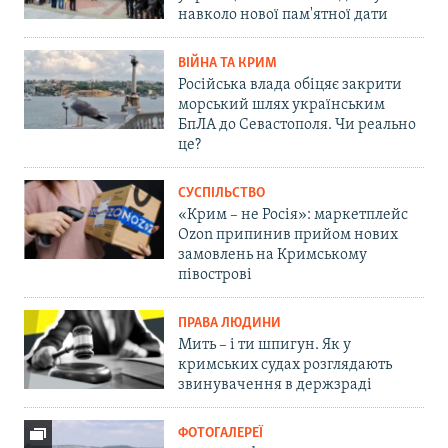
навколо нової пам'ятної дати
ВІЙНА ТА КРИМ
Російська влада обіцяє закрити
морський шлях українським
БпЛА до Севастополя. Чи реально
це?
СУСПІЛЬСТВО
«Крим – не Росія»: маркетплейс
Ozon припинив прийом нових
замовлень на Кримському
півострові
ПРАВА ЛЮДИНИ
Мить – і ти шпигун. Як у
кримських судах розглядають
звинувачення в держзраді
ФОТОГАЛЕРЕЇ