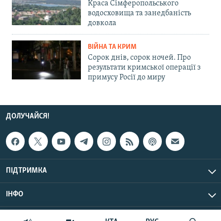
Краса Сімферопольського
водосховища та занедбаність
довкола
ВІЙНА ТА КРИМ
Сорок днів, сорок ночей. Про
результати кримської операції з
примусу Росії до миру
ДОЛУЧАЙСЯ!
ПІДТРИМКА
ІНФО
© Крим.Реалії, 2026 | Усі права застережено.