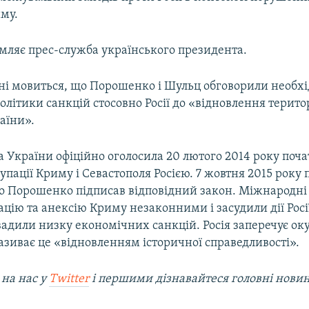
му.
омляє прес-служба українського президента.
ні мовиться, що Порошенко і Шульц обговорили необхі
літики санкцій стосовно Росії до «відновлення терито
раїни».
 України офіційно оголосила 20 лютого 2014 року поч
упації Криму і Севастополя Росією. 7 жовтня 2015 року
о Порошенко підписав відповідний закон. Міжнародні 
цію та анексію Криму незаконними і засудили дії Росі
вадили низку економічних санкцій. Росія заперечує ок
називає це «відновленням історичної справедливості».
 на наc у
Twitter
і першими дізнавайтеся головні нови