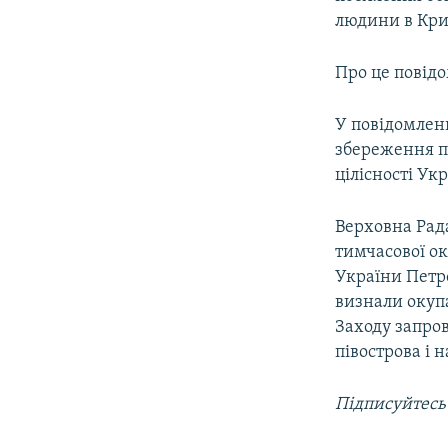
ВІДЕОУРОКИ «ELIFBE»
людини в Кри
СВІДЧЕННЯ ОКУПАЦІЇ
Про це повід
УКРАЇНСЬКА ПРОБЛЕМА КРИМУ
ІНФОГРАФІКА
У повідомлен
збереження по
цілісності Ук
Верховна Рада
тимчасової ок
України Петр
визнали окупа
Заходу запро
півострова і 
Підписуйтесь