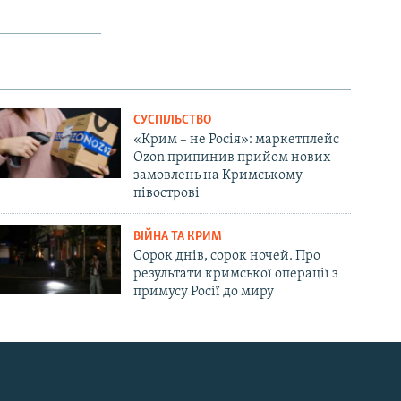
СУСПІЛЬСТВО
«Крим – не Росія»: маркетплейс
Ozon припинив прийом нових
замовлень на Кримському
півострові
ВІЙНА ТА КРИМ
Сорок днів, сорок ночей. Про
результати кримської операції з
примусу Росії до миру