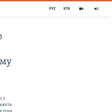
РУС
КТА
ю
иму
і з
ивість
я прав