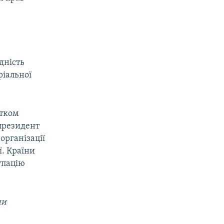
дність
ріальної
атком
 президент
організації
ї. Країни
упацію
ни