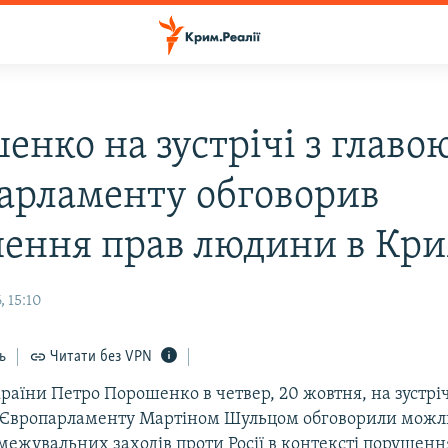
енко на зустрічі з главо
арламенту обговорив
ення прав людини в Кр
 15:10
ь
Читати без VPN
аїни Петро Порошенко в четвер, 20 жовтня, на зустріч
Європарламенту Мартіном Шульцом обговорили можл
межувальних заходів проти Росії в контексті порушенн