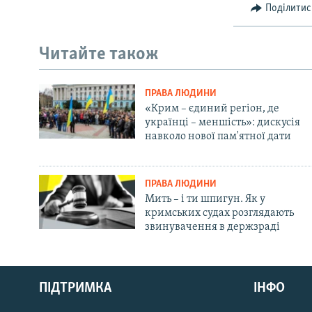
Поділитис
Читайте також
ПРАВА ЛЮДИНИ
«Крим – єдиний регіон, де
українці – меншість»: дискусія
навколо нової пам'ятної дати
ПРАВА ЛЮДИНИ
Мить – і ти шпигун. Як у
кримських судах розглядають
звинувачення в держзраді
Русский
Qırımtatar
ПІДТРИМКА
ІНФО