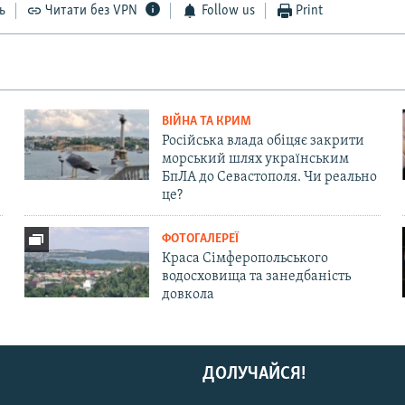
ь
Читати без VPN
Follow us
Print
ВІЙНА ТА КРИМ
Російська влада обіцяє закрити
морський шлях українським
БпЛА до Севастополя. Чи реально
це?
ФОТОГАЛЕРЕЇ
Краса Сімферопольського
водосховища та занедбаність
довкола
ДОЛУЧАЙСЯ!