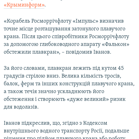
«Крыминформ»
.
ВІДЕОУРОКИ «ELIFBE»
Русский
СВІДЧЕННЯ ОКУПАЦІЇ
«Корабель Росморрічфлоту «Імпульс» визначив
Qırımtatar
УКРАЇНСЬКА ПРОБЛЕМА КРИМУ
точне місце розташування затонулого плавучого
крана. Після цього співробітники Росморрічфлоту
ДОЛУЧАЙСЯ!
ІНФОГРАФІКА
за допомогою глибоководного апарату «Фалькон»
обстежили плавкран», – повідомив Іванов.
Усі сайти RFE/RL
За його словами, плавкран лежить під кутом 45
градусів стрілою вниз. Велика кількість тросів,
балок, ферм та інших конструкцій плавучого крана,
а також течія значно ускладнюють його
обстеження і створюють «дуже великий» ризик
для водолазів.
Іванов підкреслив, що, згідно з Кодексом
внутрішнього водного транспорту Росії, подальше
рішення про підйом плавучого крана або роботу