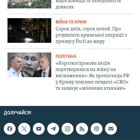
водосховища та занедбаність
довкола
ВІЙНА ТА КРИМ
Сорок днів, сорок ночей. Про
результати кримської операції з
примусу Росії до миру
ПОЛІТИКА
«Короткострокова акція
перетворилася на війну на
виснаження»: Як пропаганда РФ
у Криму пояснює невдачі «СВО»
та залякує «мінними атаками»
ДОЛУЧАЙСЯ!