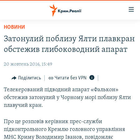
Доступність
посилання
Перейти
НОВИНИ
до
НОВИНИ
Затонулий поблизу Ялти плавкран
основного
ВОДА.КРИМ
матеріалу
обстежив глибоководний апарат
ВІДЕО ТА ФОТО
Перейти
до
20 жовтень 2016, 15:49
ПОЛІТИКА
основної
БЛОГИ
Поділитись
Читати без VPN
навігації
Перейти
ПОГЛЯД
Телекерований підводний апарат «Фалькон»
до
обстежив затонулий у Чорному морі поблизу Ялти
ІНТЕРВ'Ю
пошуку
плавучий кран.
ВСЕ ЗА ДЕНЬ
Про це розповів керівник прес-служби
СПЕЦПРОЕКТИ
підконтрольного Кремлю головного управління
ЯК ОБІЙТИ БЛОКУВАННЯ
ДЕПОРТАЦІЯ
МНС Криму Володимир Іванов, повідомляє