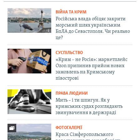
ВІЙНА ТА КРИМ
Російська влада обіцяє закрити
морський шлях українським
БпЛА до Севастополя. Чи реально
це?
СУСПІЛЬСТВО
«Крим – не Росія»: маркетплейс
Ozon припинив прийом нових
замовлень на Кримському
півострові
ПРАВА ЛЮДИНИ
Мить – і ти шпигун. Як у
кримських судах розглядають
звинувачення в держзраді
ФОТОГАЛЕРЕЇ
Краса Сімферопольського