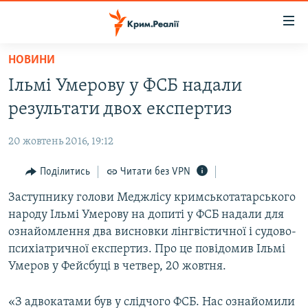
Доступність
посилання
Перейти
НОВИНИ
до
НОВИНИ
Ільмі Умерову у ФСБ надали
основного
ВОДА.КРИМ
матеріалу
результати двох експертиз
ВІДЕО ТА ФОТО
Перейти
до
20 жовтень 2016, 19:12
ПОЛІТИКА
основної
БЛОГИ
Поділитись
Читати без VPN
навігації
Перейти
ПОГЛЯД
Заступнику голови Меджлісу кримськотатарського
до
народу Ільмі Умерову на допиті у ФСБ надали для
ІНТЕРВ'Ю
пошуку
ознайомлення два висновки лінгвістичної і судово-
ВСЕ ЗА ДЕНЬ
психіатричної експертиз. Про це повідомив Ільмі
Умеров у Фейсбуці в четвер, 20 жовтня.
СПЕЦПРОЕКТИ
ЯК ОБІЙТИ БЛОКУВАННЯ
ДЕПОРТАЦІЯ
«З адвокатами був у слідчого ФСБ. Нас ознайомили