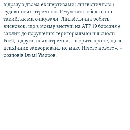
відразу з двома експертизами: лінгвістичною і
ВІДЕОУРОКИ «ELIFBE»
Русский
судово-психіатричною. Результат в обох точно
СВІДЧЕННЯ ОКУПАЦІЇ
такий, як ми очікували. Лінгвістична робить
Qırımtatar
висновок, що в моєму виступі на АТР 19 березня є
УКРАЇНСЬКА ПРОБЛЕМА КРИМУ
заклик до порушення територіальної цілісності
ДОЛУЧАЙСЯ!
ІНФОГРАФІКА
Росії, а друга, психіатрична, говорить про те, що я
психічних захворювань не маю. Нічого нового», –
розповів Ільмі Умеров.
Усі сайти RFE/RL