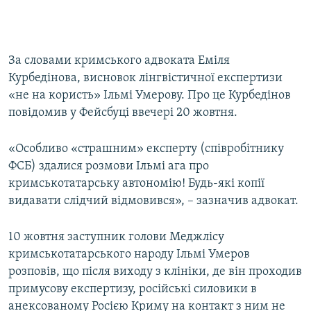
За словами кримського адвоката Еміля
Курбедінова, висновок лінгвістичної експертизи
«не на користь» Ільмі Умерову. Про це Курбедінов
повідомив у Фейсбуці ввечері 20 жовтня.
«Особливо «страшним» експерту (співробітнику
ФСБ) здалися розмови Ільмі ага про
кримськотатарську автономію! Будь-які копії
видавати слідчий відмовився», – зазначив адвокат.
10 жовтня заступник голови Меджлісу
кримськотатарського народу Ільмі Умеров
розповів, що після виходу з клініки, де він проходив
примусову експертизу, російські силовики в
анексованому Росією Криму на контакт з ним не