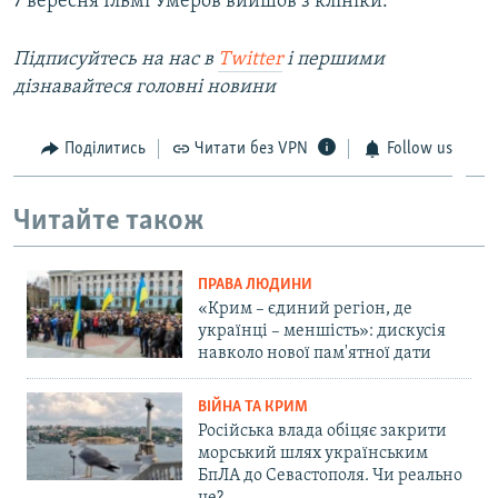
7 вересня Ільмі Умеров вийшов з клініки.
Підписуйтесь на наc в
Twitter
і першими
дізнавайтеся головні новини
Поділитись
Читати без VPN
Follow us
Читайте також
ПРАВА ЛЮДИНИ
«Крим – єдиний регіон, де
українці – меншість»: дискусія
навколо нової пам'ятної дати
ВІЙНА ТА КРИМ
Російська влада обіцяє закрити
морський шлях українським
БпЛА до Севастополя. Чи реально
це?