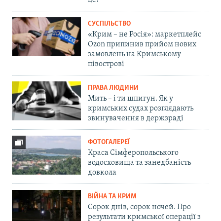
СУСПІЛЬСТВО
«Крим – не Росія»: маркетплейс
Ozon припинив прийом нових
замовлень на Кримському
півострові
ПРАВА ЛЮДИНИ
Мить – і ти шпигун. Як у
кримських судах розглядають
звинувачення в держзраді
ФОТОГАЛЕРЕЇ
Краса Сімферопольського
водосховища та занедбаність
довкола
ВІЙНА ТА КРИМ
Сорок днів, сорок ночей. Про
результати кримської операції з