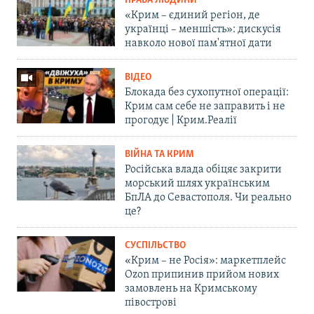
ПРАВА ЛЮДИНИ
«Крим – єдиний регіон, де
українці – меншість»: дискусія
навколо нової пам'ятної дати
ВІДЕО
Блокада без сухопутної операції:
Крим сам себе не заправить і не
прогодує | Крим.Реалії
ВІЙНА ТА КРИМ
Російська влада обіцяє закрити
морський шлях українським
БпЛА до Севастополя. Чи реально
це?
СУСПІЛЬСТВО
«Крим – не Росія»: маркетплейс
Ozon припинив прийом нових
замовлень на Кримському
півострові