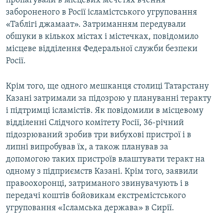
пропагували в місцевих мечетях вчення
ВІДЕОУРОКИ «ELIFBE»
забороненого в Росії ісламістського угруповання
Русский
«Таблігі джамаат». Затриманням передували
СВІДЧЕННЯ ОКУПАЦІЇ
Qırımtatar
обшуки в кількох містах і містечках, повідомило
УКРАЇНСЬКА ПРОБЛЕМА КРИМУ
місцеве відділення Федеральної служби безпеки
Росії.
ДОЛУЧАЙСЯ!
ІНФОГРАФІКА
Крім того, ще одного мешканця столиці Татарстану
Казані затримали за підозрою у плануванні теракту
Усі сайти RFE/RL
і підтримці ісламістів. Як повідомили в місцевому
відділенні Слідчого комітету Росії, 36-річний
підозрюваний зробив три вибухові пристрої і в
липні випробував їх, а також планував за
допомогою таких пристроїв влаштувати теракт на
одному з підприємств Казані. Крім того, заявили
правоохоронці, затриманого звинувачують і в
передачі коштів бойовикам екстремістського
угруповання «Ісламська держава» в Сирії.