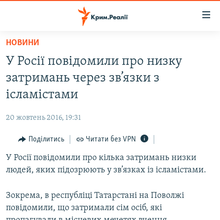
Доступність
посилання
Перейти
НОВИНИ
до
НОВИНИ
У Росії повідомили про низку
основного
ВОДА.КРИМ
матеріалу
затримань через зв’язки з
ВІДЕО ТА ФОТО
Перейти
ісламістами
до
ПОЛІТИКА
основної
20 жовтень 2016, 19:31
БЛОГИ
навігації
Перейти
Поділитись
Читати без VPN
ПОГЛЯД
до
У Росії повідомили про кілька затримань низки
ІНТЕРВ'Ю
пошуку
людей, яких підозрюють у зв’язках із ісламістами.
ВСЕ ЗА ДЕНЬ
СПЕЦПРОЕКТИ
Зокрема, в республіці Татарстані на Поволжі
повідомили, що затримали сім осіб, які
ЯК ОБІЙТИ БЛОКУВАННЯ
ДЕПОРТАЦІЯ