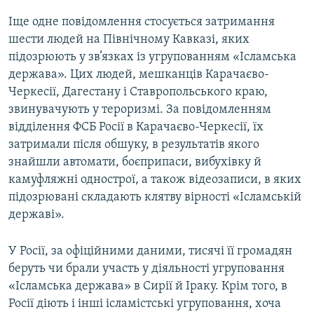
Іще одне повідомлення стосується затримання
шести людей на Північному Кавказі, яких
підозрюють у зв’язках із угрупованням «Ісламська
держава». Цих людей, мешканців Карачаєво-
Черкесії, Дагестану і Ставропольського краю,
звинувачують у тероризмі. За повідомленням
відділення ФСБ Росії в Карачаєво-Черкесії, їх
затримали після обшуку, в результатів якого
знайшли автомати, боєприпаси, вибухівку й
камуфляжні однострої, а також відеозаписи, в яких
підозрювані складають клятву вірності «Ісламській
державі».
У Росії, за офіційними даними, тисячі її громадян
беруть чи брали участь у діяльності угруповання
«Ісламська держава» в Сирії й Іраку. Крім того, в
Росії діють і інші ісламістські угруповання, хоча