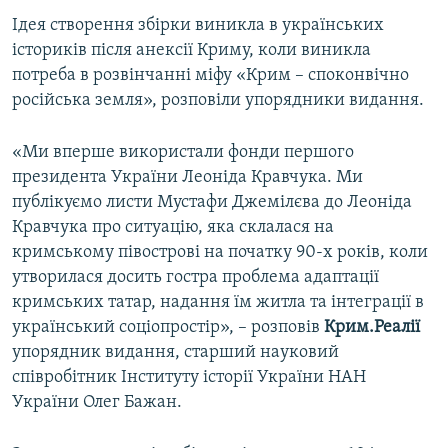
ВІДЕОУРОКИ «ELIFBE»
Ідея створення збірки виникла в українських
Русский
істориків після анексії Криму, коли виникла
СВІДЧЕННЯ ОКУПАЦІЇ
Qırımtatar
потреба в розвінчанні міфу «Крим – споконвічно
УКРАЇНСЬКА ПРОБЛЕМА КРИМУ
російська земля», розповіли упорядники видання.
ДОЛУЧАЙСЯ!
ІНФОГРАФІКА
«Ми вперше використали фонди першого
президента України Леоніда Кравчука. Ми
публікуємо листи Мустафи Джемілєва до Леоніда
Усі сайти RFE/RL
Кравчука про ситуацію, яка склалася на
кримському півострові на початку 90-х років, коли
утворилася досить гостра проблема адаптації
кримських татар, надання їм житла та інтеграції в
український соціопростір», – розповів
Крим.Реалії
упорядник видання, старший науковий
співробітник Інституту історії України НАН
України Олег Бажан.