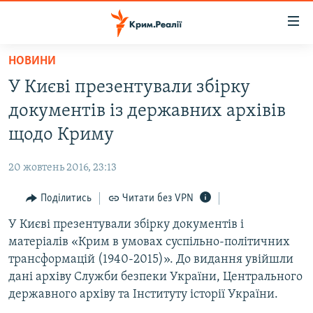
Доступність
посилання
Перейти
НОВИНИ
до
НОВИНИ
У Києві презентували збірку
основного
ВОДА.КРИМ
матеріалу
документів із державних архівів
ВІДЕО ТА ФОТО
Перейти
щодо Криму
до
ПОЛІТИКА
основної
20 жовтень 2016, 23:13
БЛОГИ
навігації
Перейти
Поділитись
Читати без VPN
ПОГЛЯД
до
У Києві презентували збірку документів і
ІНТЕРВ'Ю
пошуку
матеріалів «Крим в умовах суспільно-політичних
ВСЕ ЗА ДЕНЬ
трансформацій (1940-2015)». До видання увійшли
СПЕЦПРОЕКТИ
дані архіву Служби безпеки України, Центрального
державного архіву та Інституту історії України.
ЯК ОБІЙТИ БЛОКУВАННЯ
ДЕПОРТАЦІЯ