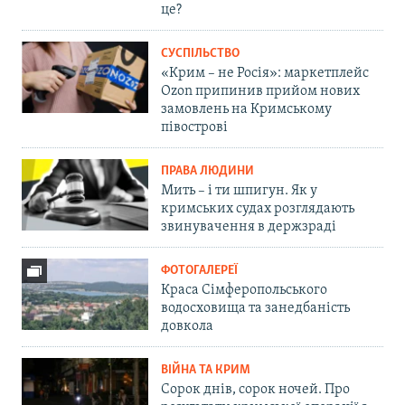
це?
СУСПІЛЬСТВО
«Крим – не Росія»: маркетплейс
Ozon припинив прийом нових
замовлень на Кримському
півострові
ПРАВА ЛЮДИНИ
Мить – і ти шпигун. Як у
кримських судах розглядають
звинувачення в держзраді
ФОТОГАЛЕРЕЇ
Краса Сімферопольського
водосховища та занедбаність
довкола
ВІЙНА ТА КРИМ
Сорок днів, сорок ночей. Про