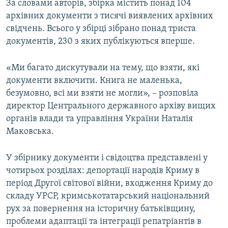
За словами авторів, збірка містить понад 104
архівних документи з тисячі виявлених архівних
свідчень. Всього у збірці зібрано понад триста
документів, 230 з яких публікуються вперше.
«Ми багато дискутували на тему, що взяти, які
документи включити. Книга не маленька,
безумовно, всі ми взяти не могли», – розповіла
директор Центрального державного архіву вищих
органів влади та управління України Наталія
Маковська.
У збірнику документи і свідоцтва представлені у
чотирьох розділах: депортації народів Криму в
період Другої світової війни, входження Криму до
складу УРСР, кримськотатарський національний
рух за повернення на історичну батьківщину,
проблеми адаптації та інтеграції репатріантів в