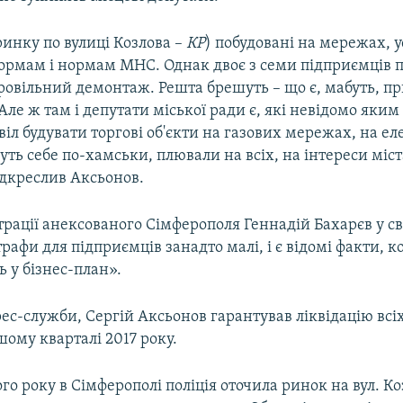
ринку по вулиці Козлова –
КР
) побудовані на мережах, у
ормам і нормам МНС. Однак двоє з семи підприємців 
ровільний демонтаж. Решта брешуть – що є, мабуть, п
Але ж там і депутати міської ради є, які невідомо яким
іл будувати торгові об'єкти на газових мережах, на ел
дуть себе по-хамськи, плювали на всіх, на інтереси міст
ідкреслив Аксьонов.
трації анексованого Сімферополя Геннадій Бахарєв у с
рафи для підприємців занадто малі, і є відомі факти, 
ь у бізнес-план».
ес-служби, Сергій Аксьонов гарантував ліквідацію вс
ршому кварталі 2017 року.
го року в Сімферополі поліція оточила ринок на вул. Ко