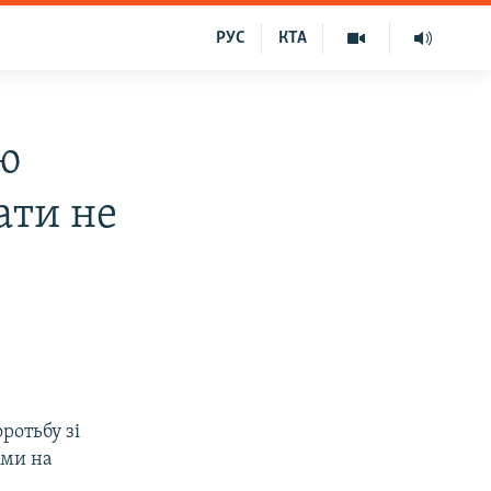
РУС
КТА
ою
ати не
ротьбу зі
ами на