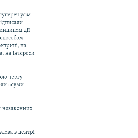
супереч усім
підписали
ринципом дії
 способом
ектриці, на
а, на інтереси
вою чергу
коли «суми
іх незаконних
злова в центрі