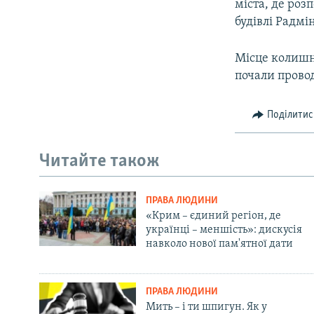
міста, де роз
будівлі Радмі
Місце колишн
почали прово
Поділитис
Читайте також
ПРАВА ЛЮДИНИ
«Крим – єдиний регіон, де
українці – меншість»: дискусія
навколо нової пам'ятної дати
ПРАВА ЛЮДИНИ
Мить – і ти шпигун. Як у