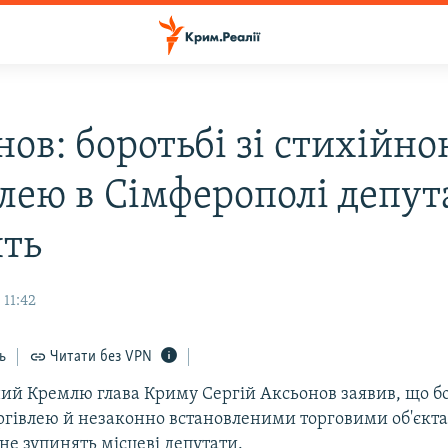
ов: боротьбі зі стихійн
влею в Сімферополі депут
ять
 11:42
ь
Читати без VPN
ий Кремлю глава Криму Сергій Аксьонов заявив, що бо
ргівлею й незаконно встановленими торговими об'єкт
не зупинять місцеві депутати.