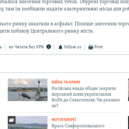
почалося знесення торгових точок. Обурені торговці по
ну, там їм пообіцяли надати альтернативні місця для ро
ього ринку закатали в асфальт. Пізніше знесення торг
дити поблизу Центрального ринку міста.
ь
Читати без VPN
Follow us
Print
ВІЙНА ТА КРИМ
Російська влада обіцяє закрити
морський шлях українським
БпЛА до Севастополя. Чи реально
це?
ФОТОГАЛЕРЕЇ
Краса Сімферопольського