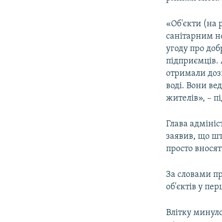
ВІДЕОУРОКИ «ELIFBE»
СВІДЧЕННЯ ОКУПАЦІЇ
«Об'єкти (на 
санітарним н
УКРАЇНСЬКА ПРОБЛЕМА КРИМУ
угоду про доб
ІНФОГРАФІКА
підприємців. 
отримали дозв
воді. Вони ве
жителів», – п
Глава адмініс
заявив, що шт
просто вносят
За словами пр
об'єктів у пе
Влітку минуло