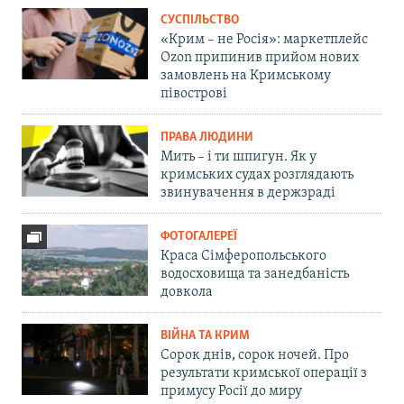
СУСПІЛЬСТВО
«Крим – не Росія»: маркетплейс
Ozon припинив прийом нових
замовлень на Кримському
півострові
ПРАВА ЛЮДИНИ
Мить – і ти шпигун. Як у
кримських судах розглядають
звинувачення в держзраді
ФОТОГАЛЕРЕЇ
Краса Сімферопольського
водосховища та занедбаність
довкола
ВІЙНА ТА КРИМ
Сорок днів, сорок ночей. Про
результати кримської операції з
примусу Росії до миру