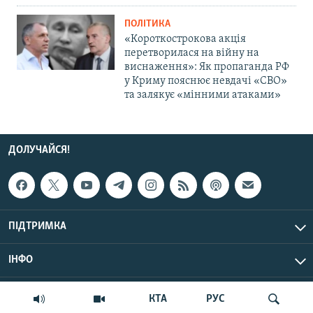
ПОЛІТИКА
«Короткострокова акція
перетворилася на війну на
виснаження»: Як пропаганда РФ
у Криму пояснює невдачі «СВО»
та залякує «мінними атаками»
ДОЛУЧАЙСЯ!
ПІДТРИМКА
ІНФО
© Крим.Реалії, 2026 | Усі права застережено.
КТА
РУС