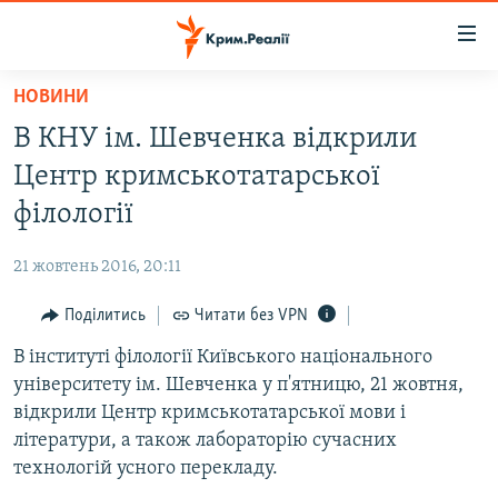
Доступність
посилання
Перейти
НОВИНИ
до
НОВИНИ
В КНУ ім. Шевченка відкрили
основного
ВОДА.КРИМ
матеріалу
Центр кримськотатарської
ВІДЕО ТА ФОТО
Перейти
філології
до
ПОЛІТИКА
основної
21 жовтень 2016, 20:11
БЛОГИ
навігації
Перейти
Поділитись
Читати без VPN
ПОГЛЯД
до
В інституті філології Київського національного
ІНТЕРВ'Ю
пошуку
університету ім. Шевченка у п'ятницю, 21 жовтня,
ВСЕ ЗА ДЕНЬ
відкрили Центр кримськотатарської мови і
СПЕЦПРОЕКТИ
літератури, а також лабораторію сучасних
технологій усного перекладу.
ЯК ОБІЙТИ БЛОКУВАННЯ
ДЕПОРТАЦІЯ