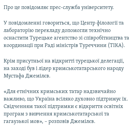
ВІДЕОУРОКИ «ELIFBE»
Про це повідомляє прес-служба університету.
Русский
СВІДЧЕННЯ ОКУПАЦІЇ
Qırımtatar
У повідомленні говориться, що Центр філології та
УКРАЇНСЬКА ПРОБЛЕМА КРИМУ
лабораторію перекладу допомогли технічно
ДОЛУЧАЙСЯ!
оснастити Турецьке агентство зі співробітництва та
ІНФОГРАФІКА
координації при Раді міністрів Туреччини (ТІКА).
Крім присутньої на відкритті турецької делегації,
Усі сайти RFE/RL
на заході був і лідер кримськотатарського народу
Мустафа Джемілєв.
«Для етнічних кримських татар надзвичайно
важливо, що Україна всіляко духовно підтримує їх.
Свідченням такої підтримки є відкриття освітніх
програм з вивчення кримськотатарської та
гагаузької мов», – розповів Джемілєв.