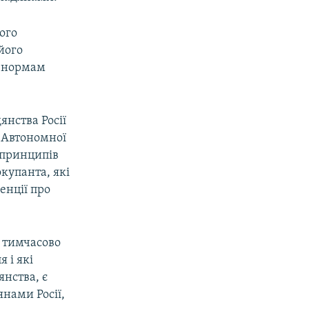
ого
його
ь нормам
янства Росії
ї Автономної
 принципів
купанта, які
венції про
а тимчасово
 і які
янства, є
нами Росії,