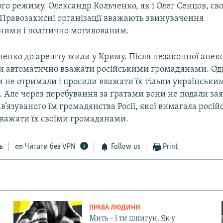
ого режиму. Олександр Кольченко, як і Олег Сенцов, св
 Правозахисні організації вважають звинувачення
ними і політично мотивованим.
ченко до арешту жили у Криму. Після незаконної анекс
али автоматично вважати російськими громадянами. Од
и не отримали і просили вважати їх тільки українськи
 Але через перебування за ґратами вони не подали за
ав’язуваного їм громадянства Росії, якої вимагала росій
вважати їх своїми громадянами.
ь
Читати без VPN
Follow us
Print
ПРАВА ЛЮДИНИ
Мить – і ти шпигун. Як у