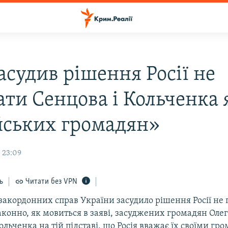
асудив рішення Росії не
ати Сенцова і Кольченка 
йських громадян»
 23:09
ь
Читати без VPN
закордонних справ України засудило рішення Росії не
законно, як мовиться в заяві, засуджених громадян Олег
льченка на тій підставі, що Росія вважає їх своїми гр