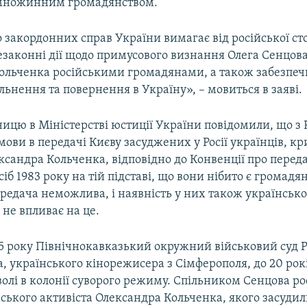
 множинним громадянством.
 закордонних справ України вимагає від російської с
законні дії щодо примусового визнання Олега Сенцова
ольченка російськими громадянами, а також забезпеч
льнення та повернення в Україну», – мовиться в заяві.
ницю в Міністерстві юстиції України повідомили, що з Р
ови в передачі Києву засуджених у Росії українців, к
ксандра Кольченка, відповідно до Конвенції про перед
іб 1983 року на тій підставі, що вони нібито є громадяна
ередача неможлива, і наявність у них також українськ
не впливає на це.
5 року Північнокавказький окружний військовий суд Ро
, українського кінорежисера з Сімферополя, до 20 рок
олі в колонії суворого режиму. Спільником Сенцова рос
ького активіста Олександра Кольченка, якого засудили