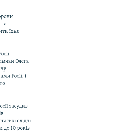
торони
 та
ити їхнє
осії
римчан Олега
ачу
ми Росії, і
ого
сії засудив
ів
ійські слідчі
 до 10 років