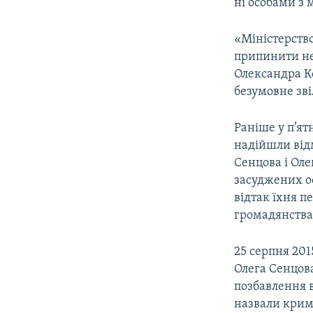
ні особами з
«Міністерство
припинити не
Олександра К
безумовне зві
Раніше у п’ят
надійшли відм
Сенцова і Оле
засуджених ос
відтак їхня п
громадянства 
25 серпня 201
Олега Сенцова
позбавлення в
назвали кримс