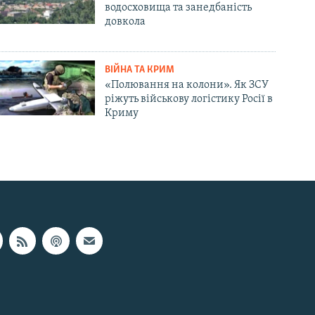
водосховища та занедбаність
довкола
ВІЙНА ТА КРИМ
«Полювання на колони». Як ЗСУ
ріжуть військову логістику Росії в
Криму