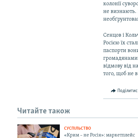
колонії сувор
не визнають.
необґрунтова
Сенцов і Коль
Росією їх ст
паспорти вон
громадянами.
відмову від н
того, щоб не 
Поділитис
Читайте також
СУСПІЛЬСТВО
«Крим – не Росія»: маркетплейс