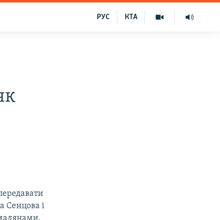
РУС
КТА
як
 передавати
а Сенцова і
омадянами.