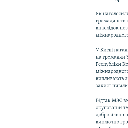
ВІДЕОУРОКИ «ELIFBE»
СВІДЧЕННЯ ОКУПАЦІЇ
Як наголосил
громадянства,
УКРАЇНСЬКА ПРОБЛЕМА КРИМУ
внаслідок не
ІНФОГРАФІКА
міжнародного
У Києві нагад
на громадян У
Республіки К
міжнародного 
випливають зі 
захист цивіль
Відтак МЗС в
окупованій те
добровільно н
виключно гро