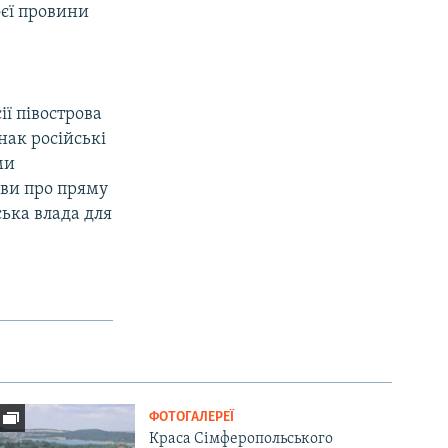
оєї провини
ії півострова
нак російські
ми
яви про пряму
ська влада для
ФОТОГАЛЕРЕЇ
Краса Сімферопольського