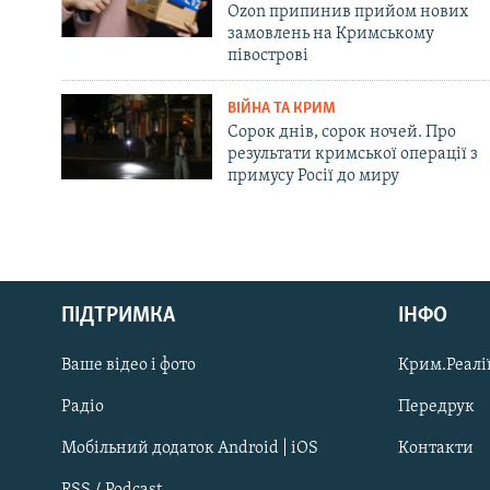
Ozon припинив прийом нових
замовлень на Кримському
півострові
ВІЙНА ТА КРИМ
Сорок днів, сорок ночей. Про
результати кримської операції з
примусу Росії до миру
Русский
Qırımtatar
ПІДТРИМКА
ІНФО
Ваше відео і фото
Крим.Реалії
ДОЛУЧАЙСЯ!
Радіо
Передрук
Мобільний додаток Android | iOS
Контакти