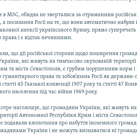
и в МЗС, обидва не зверталися за отриманням російськ
 а посилання Росії на те, що вони автоматично набули 
законної анексії українського Криму, прямо суперечат
 права і є відтак нечинними.
али, що дії російської сторони щодо поширення громад
країни, які живуть на тимчасово окупованій територі
рим та міста Севастополя, є грубим порушенням норм і
гуманітарного права та зобов’язань Росії як держави-о
статті 45 Гаазької конвенції 1907 року та статті 47 Кон
ного населення під час війни 1949 року.
котре наголошує, що громадяни України, які живуть н
риторії Автономної Республіки Крим і міста Севастополя
е подавали клопотання про набуття іноземного громад
мадянами України і не можуть визнаватися ні громадя