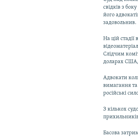
ВІДЕОУРОКИ «ELIFBE»
свідків з бок
СВІДЧЕННЯ ОКУПАЦІЇ
його адвокаті
задовольнив.
УКРАЇНСЬКА ПРОБЛЕМА КРИМУ
ІНФОГРАФІКА
На цій стадії
відеоматеріа
Слідчим коміт
доларах США, 
Адвокати коли
вимагання та
російські сил
З кількох суд
прихильників
Басова затрим