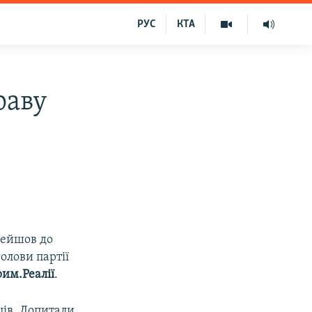
РУС
КТА
раву
рейшов до
олови партії
им.Реалії
.
ців. Допитали