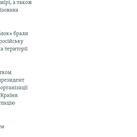
мірі, а також
ізована
блок» брали
 російську
а території
атком
 президент
організації
 Країни
упацію
ни