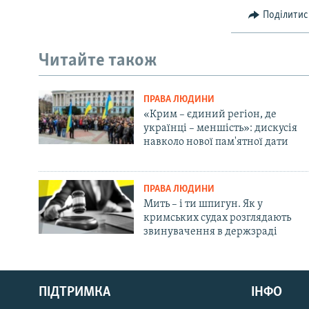
Поділитис
Читайте також
ПРАВА ЛЮДИНИ
«Крим – єдиний регіон, де
українці – меншість»: дискусія
навколо нової пам'ятної дати
ПРАВА ЛЮДИНИ
Мить – і ти шпигун. Як у
кримських судах розглядають
звинувачення в держзраді
Русский
Qırımtatar
ПІДТРИМКА
ІНФО