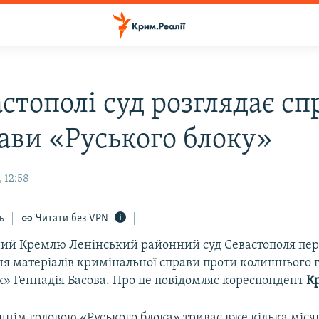
стополі суд розглядає сп
лави «Руського блоку»
 12:58
ь
Читати без VPN
ий Кремлю Ленінський районний суд Севастополя пе
ня матеріалів кримінальної справи проти колишнього г
к» Геннадія Басова. Про це повідомляє кореспондент
Кр
нім головою «Руського блока» триває вже кілька міся