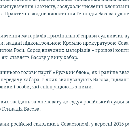
у звинувачення і захисту, заслухали численні клопотанн
в. Практично жодне клопотання Геннадія Басова суд н
 вивчення матеріалів кримінальної справи суд вивчив ау
ли, надані підконтрольною Кремлю прокуратурою Севас
етом Росії. Серед вивчених матеріалів – грошові кошти
які ставлять Басову у вину хабар.
шнього голови партії «Руський блок», як і раніше вв
 передачу хабара, в яких звинувачують Басова, підлаш
овики і особи, які співпрацюють з ними.
ових засідань за «неповагу до суду» російський суддя 
 Геннадія Басова.
али російські силовики в Севастополі, у вересні 2015 ро