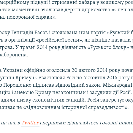
мерційному підкупі і отриманні хабара у великому роз
а той момент він очолював держпідприємство «Спеціал
ань похоронної справи».
року Геннадій Басов і очолювана ним партія «Руський 
ь в організації «російської весни», як пізніше назвали
трова. У травні 2014 року діяльність «Руського блоку» н
заборонена.
 України офіційно оголосила 20 лютого 2014 року поч
упації Криму і Севастополя Росією. 7 жовтня 2015 року
о Порошенко підписав відповідний закон. Міжнародні 
цію і анексію Криму незаконними і засудили дії Росії.
вадили низку економічних санкцій. Росія заперечує ок
називає це «відновленням історичної справедливості».
 на наc в
Twitter
і першими дізнавайтеся головні нови