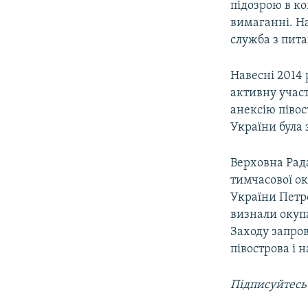
підозрою в ко
вимаганні. Н
служба з пит
Навесні 2014 
активну участ
анексію півос
України була 
Верховна Рада
тимчасової ок
України Петр
визнали окупа
Заходу запро
півострова і 
Підписуйтесь