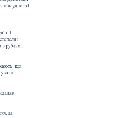
я підсудного і
е
діо- і
тополя і
 в рублях і
ажають, що
тували
видаляв
ку, за