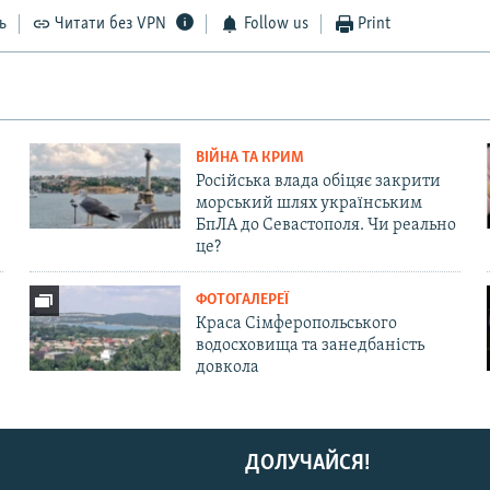
ь
Читати без VPN
Follow us
Print
ВІЙНА ТА КРИМ
Російська влада обіцяє закрити
морський шлях українським
БпЛА до Севастополя. Чи реально
це?
ФОТОГАЛЕРЕЇ
Краса Сімферопольського
водосховища та занедбаність
довкола
ДОЛУЧАЙСЯ!