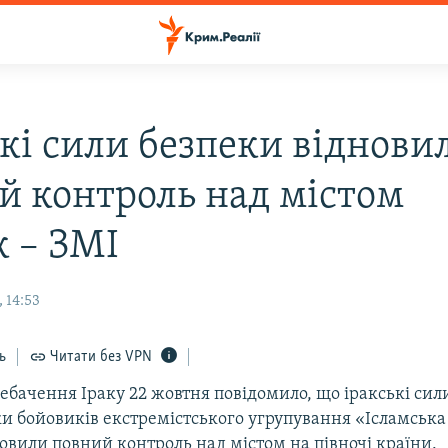
ькі сили безпеки віднови
й контроль над містом
к – ЗМІ
 14:53
ь
Читати без VPN
ебачення Іраку 22 жовтня повідомило, що іракські сил
ки бойовиків екстремістського угрупування «Ісламська
новили повний контроль над містом на півночі країни.