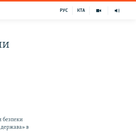
РУС
КТА
ли
и безпеки
 держава» в