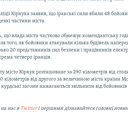
іції Кіркука заявив, що іракські сили вбили 48 бойовик
еякі частини міста.
, що влада міста частково обмежує комендантську год
ля того, як бойовики атакували кілька будівель наперед
ько 20 представників сил безпеки і працівників електр
крема четверо іранців.
ту місто Кіркук розташоване за 290 кілометрів від стол
170 кілометрів від другого за величиною міста країни М
і курдські загони намагаються звільнити від бойовиків
 на наc в
Twitter
і першими дізнавайтеся головні нови