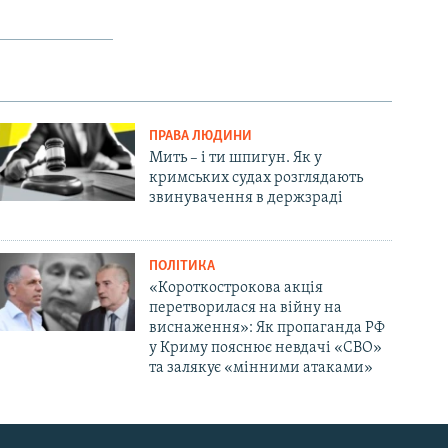
ПРАВА ЛЮДИНИ
Мить – і ти шпигун. Як у
кримських судах розглядають
звинувачення в держзраді
ПОЛІТИКА
«Короткострокова акція
перетворилася на війну на
виснаження»: Як пропаганда РФ
у Криму пояснює невдачі «СВО»
та залякує «мінними атаками»