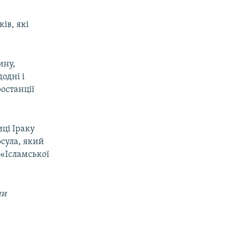
ів, які
ину,
одні і
останції
иці Іраку
осула, який
 «Ісламської
ни