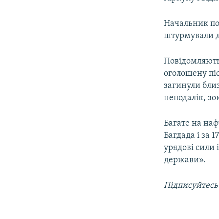
ВІДЕОУРОКИ «ELIFBE»
СВІДЧЕННЯ ОКУПАЦІЇ
Начальник пол
штурмували д
УКРАЇНСЬКА ПРОБЛЕМА КРИМУ
ІНФОГРАФІКА
Повідомляють
оголошену піс
загинули близ
неподалік, зо
Багате на наф
Багдада і за 
урядові сили 
держави».
Підписуйтесь